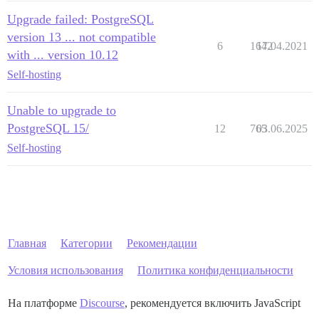
Upgrade failed: PostgreSQL
version 13 ... not compatible
6
1642
17.04.2021
with ... version 10.12
Self-hosting
Unable to upgrade to
PostgreSQL 15/
12
765
03.06.2025
Self-hosting
Главная
Категории
Рекомендации
Условия использования
Политика конфиденциальности
На платформе
Discourse
, рекомендуется включить JavaScript