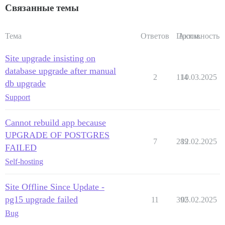
Связанные темы
Тема
Ответов
Просм.
Активность
Site upgrade insisting on
database upgrade after manual
2
114
10.03.2025
db upgrade
Support
Cannot rebuild app because
UPGRADE OF POSTGRES
7
289
12.02.2025
FAILED
Self-hosting
Site Offline Since Update -
pg15 upgrade failed
11
392
05.02.2025
Bug