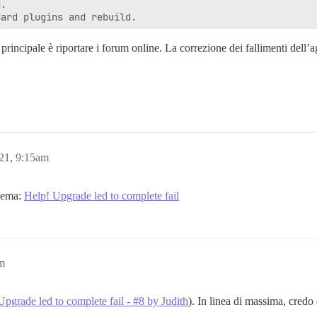
.

ard plugins and rebuild.

. . . 

principale è riportare i forum online. La correzione dei fallimenti dell
d programming external connectivity on endpoint app (78a
=========

/discourse/docker_manager.git

21, 9:15am
/discourse/discourse-solved.git

/discourse/discourse-sitemap.git

blema:
Help! Upgrade led to complete fail
se/blob/master/lib/plugin/metadata.rb for the official l


m
OT FOUND

Upgrade led to complete fail - #8 by Judith
). In linea di massima, credo