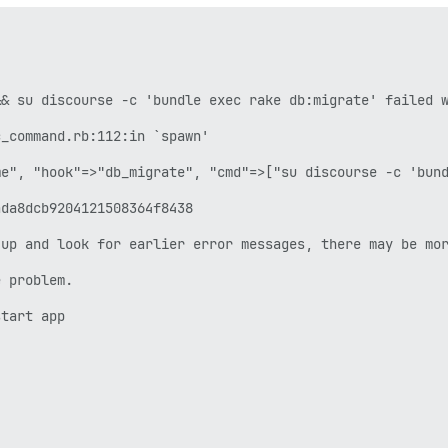
& su discourse -c 'bundle exec rake db:migrate' failed w
_command.rb:112:in `spawn'

e", "hook"=>"db_migrate", "cmd"=>["su discourse -c 'bund
da8dcb9204121508364f8438

up and look for earlier error messages, there may be mor
 problem.

tart app
