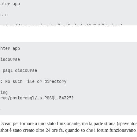
nter app

s c

ar/www/discourse/vendor/bundle/ruby/2.7.0/bin/pry)

server: No such file or directory

ing

nter app

iscourse

 psql discourse

: No such file or directory

ing

run/postgresql/.s.PGSQL.5432"?

cean per tornare a uno stato funzionante, ma la parte strana (spaventosa
pshot è stato creato oltre 24 ore fa, quando so che i forum funzionavan