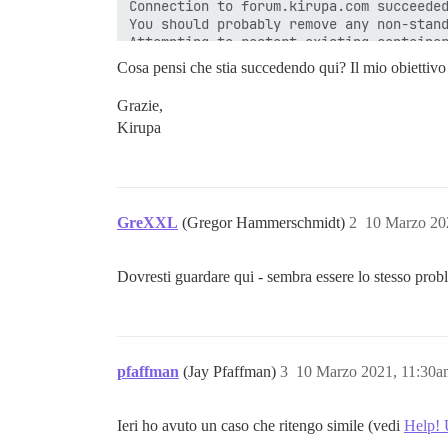
Connection to forum.kirupa.com succeeded
You should probably remove any non-stand
Attempting to restart existing container
Cosa pensi che stia succedendo qui? Il mio obiettivo 
starting up existing container

+ /usr/bin/docker start app

Grazie,
Error response from daemon: driver faile
Kirupa
Error: failed to start containers: app

Failed to restart the container.

==================== PLUGINS ===========
          - git clone https://github.com
GreXXL
(Gregor Hammerschmidt)
2
10 Marzo 20
          - git clone https://github.com
          - git clone https://github.com
Dovresti guardare qui - sembra essere lo stesso pro
No non-official plugins detected.

See https://github.com/discourse/discour
========================================
pfaffman
(Jay Pfaffman)
3
10 Marzo 2021, 11:30a
Discourse version at forum.kirupa.com: N
Ieri ho avuto un caso che ritengo simile (vedi
Help! 