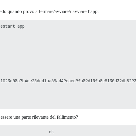
 vedo quando provo a fermare/avviare/riavviare l’app:
estart app

1023d05a7b4de25ded1aa69ad49caed9fa59d15fa8e8130d32db8293
essere una parte rilevante del fallimento?
                    ok
