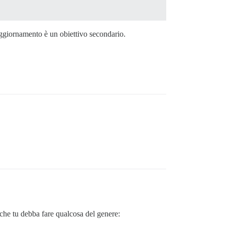
’aggiornamento è un obiettivo secondario.
35e0f12e5af560bd1f991ead900fefd0c81570cc4582fe99aaa5e56b
ist.

 che tu debba fare qualcosa del genere: