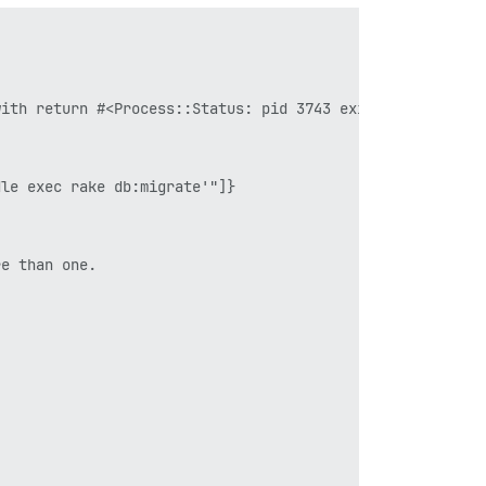
ith return #<Process::Status: pid 3743 exit 1>

le exec rake db:migrate'"]}

e than one.
