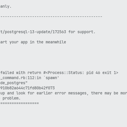
anly.

---------------------------------------------

t/postgresql-13-update/172563 for support.

art your app in the meanwhile

failed with return #<Process::Status: pid 46 exit 1>

_command.rb:112:in `spawn'

de_postgres"

910b82a644c71fd80b42f073

up and look for earlier error messages, there may be mor
 problem.

=================
