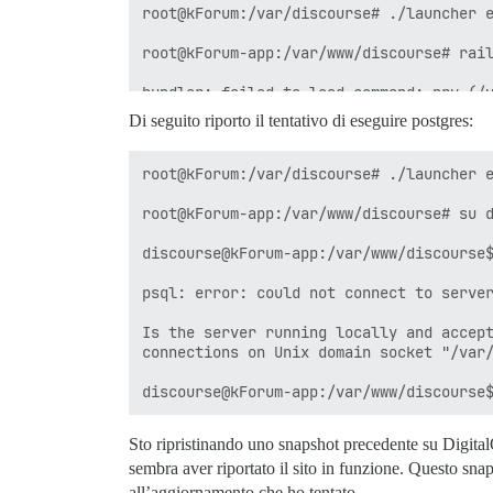
root@kForum:/var/discourse# ./launcher e
root@kForum-app:/var/www/discourse# rail
bundler: failed to load command: pry (/v
Di seguito riporto il tentativo di eseguire postgres:
PG::ConnectionBad: could not connect to 
Is the server running locally and accept
root@kForum:/var/discourse# ./launcher e
root@kForum-app:/var/www/discourse# su d
discourse@kForum-app:/var/www/discourse$
psql: error: could not connect to server
Is the server running locally and accept
connections on Unix domain socket "/var/
Sto ripristinando uno snapshot precedente su DigitalO
sembra aver riportato il sito in funzione. Questo sna
all’aggiornamento che ho tentato.