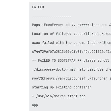
FAILED

--------------------

Pups::ExecError: cd /var/www/discourse &
Location of failure: /pups/lib/pups/exec
exec failed with the params {"cd"=>"$hom
c744729efb7a5813699e2fe8fa46ab551352d45a
** FAILED TO BOOTSTRAP ** please scroll 
./discourse-doctor may help diagnose the
root@kForum:/var/discourse# ./launcher s
starting up existing container

+ /usr/bin/docker start app

app
