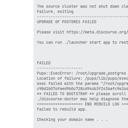
The source cluster was not shut down cle
Failure, exiting

----------------------------------------
UPGRADE OF POSTGRES FAILED

Please visit https://meta.discourse.org/
You can run ./launcher start app to rest
FAILED

--------------------

Pups::ExecError: /root/upgrade_postgres 
Location of failure: /pups/lib/pups/exec
exec failed with the params "/root/upgra
c98d1b076faed9b0c728cd944b3f2436afc9e266
** FAILED TO BOOTSTRAP ** please scroll 
./discourse-doctor may help diagnose the
==================== END REBUILD LOG ===
Failed to rebuild app.

Checking your domain name . . .
