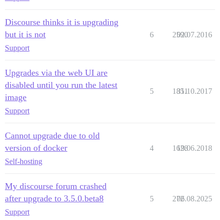
Discourse thinks it is upgrading
but it is not
6
2590
02.07.2016
Support
Upgrades via the web UI are
disabled until you run the latest
5
1851
31.10.2017
image
Support
Cannot upgrade due to old
version of docker
4
1628
19.06.2018
Self-hosting
My discourse forum crashed
after upgrade to 3.5.0.beta8
5
272
06.08.2025
Support