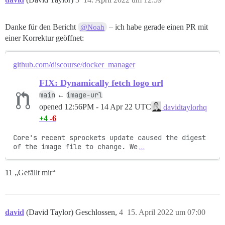
Danke für den Bericht
– ich habe gerade einen PR mit
@Noah
einer Korrektur geöffnet:
github.com/discourse/docker_manager
FIX: Dynamically fetch logo url
main
image-url
←
opened
12:56PM - 14 Apr 22 UTC
davidtaylorhq
+4
-6
Core's recent sprockets update caused the digest 
of the image file to change. We
…
11 „Gefällt mir“
david
(David Taylor) Geschlossen,
4
15. April 2022 um 07:00