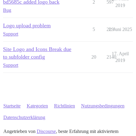
bd5685c added logo back
2
597
2019
Bug
Logo upload problem
5
229
1. Juni 2025
Support
Site Logo and Icons Break due
17. April
to subfolder config
20
2140
2019
Support
Startseite
Kategorien
Richtlinien
Nutzungsbedingungen
Datenschutzerklärung
Angetrieben von
Discourse
, beste Erfahrung mit aktiviertem