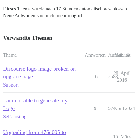
Dieses Thema wurde nach 17 Stunden automatisch geschlossen.
Neue Antworten sind nicht mehr möglich.
Verwandte Themen
Thema
Antworten
Aufrufe
Aktivität
Discourse logo image broken on
28. April
upgrade page
16
2583
2016
Support
I am not able to generate my
Logo
9
574
3. April 2024
Self-hosting
Upgrading from 476d005 to
15. März