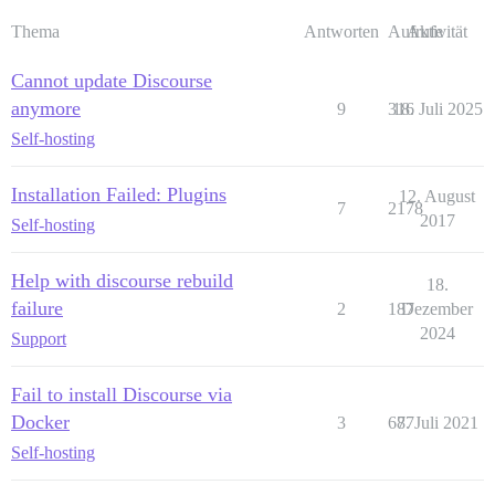
Thema
Antworten
Aufrufe
Aktivität
Cannot update Discourse
anymore
9
316
18. Juli 2025
Self-hosting
Installation Failed: Plugins
12. August
7
2178
2017
Self-hosting
Help with discourse rebuild
18.
failure
2
187
Dezember
2024
Support
Fail to install Discourse via
Docker
3
687
7. Juli 2021
Self-hosting