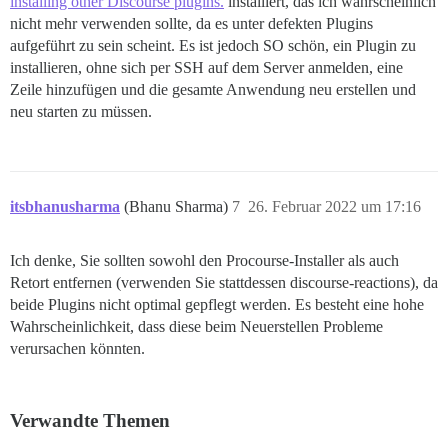
installing other Discourse plugins.
installiert, das ich wahrscheinlich
4d132e6fe184252d1944e826993f8ae2528b2d4d6bfb05a5f69a9f
nicht mehr verwenden sollte, da es unter defekten Plugins
** FAILED TO BOOTSTRAP ** please scroll up and look f
aufgeführt zu sein scheint. Es ist jedoch SO schön, ein Plugin zu
installieren, ohne sich per SSH auf dem Server anmelden, eine
Zeile hinzufügen und die gesamte Anwendung neu erstellen und
neu starten zu müssen.
itsbhanusharma
(Bhanu Sharma)
7
26. Februar 2022 um 17:16
Ich denke, Sie sollten sowohl den Procourse-Installer als auch
Retort entfernen (verwenden Sie stattdessen discourse-reactions), da
beide Plugins nicht optimal gepflegt werden. Es besteht eine hohe
Wahrscheinlichkeit, dass diese beim Neuerstellen Probleme
verursachen könnten.
Verwandte Themen