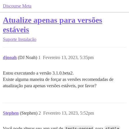
Discourse Meta
Atualize apenas para versões
estáveis
Suporte
Instalação
djnoah
(DJ Noah)
1
Fevereiro 13, 2023, 5:35pm
Estou executando a versão 3.1.0.beta2.
Existe alguma maneira de forçar as versões recomendadas de
atualização para apenas versões estáveis, por favor?
Stephen
(Stephen)
2
Fevereiro 13, 2023, 5:52pm
Você pode alterar seu app.yml de
tests-passed
para
stable
,