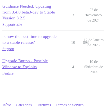
Guidance Needed: Updating
22 de
from 3.4.0.beta3-dev to Stable
3
194
Novembro
Version 3.2.5
de 2024
Support
stable
Is now the best time to upgrade
12 de Janeiro
to a stable release?
10
893
de 2023
Support
Upgrade Button - Possible
10 de
Window to Exploits
4
1713
Setembro de
2014
Feature
Início
Categorias
Diretrizes
Termos de Serviço