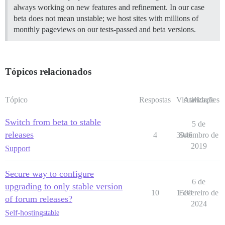
always working on new features and refinement. In our case
beta does not mean unstable; we host sites with millions of
monthly pageviews on our tests-passed and beta versions.
Tópicos relacionados
Tópico
Respostas
Visualizações
Atividade
Switch from beta to stable
5 de
releases
4
3046
Setembro de
2019
Support
Secure way to configure
6 de
upgrading to only stable version
10
1509
Fevereiro de
of forum releases?
2024
Self-hosting
stable