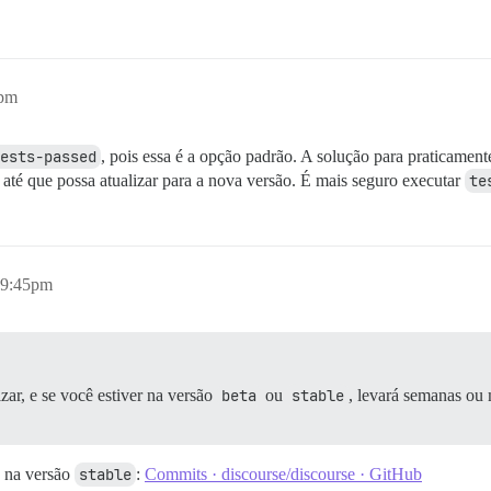
5pm
ests-passed
, pois essa é a opção padrão. A solução para praticamente
 até que possa atualizar para a nova versão. É mais seguro executar
te
 9:45pm
zar, e se você estiver na versão
beta
ou
stable
, levará semanas ou 
s na versão
stable
:
Commits · discourse/discourse · GitHub