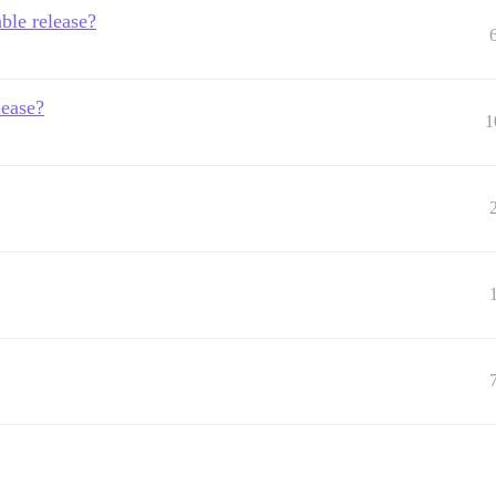
ble release?
lease?
1