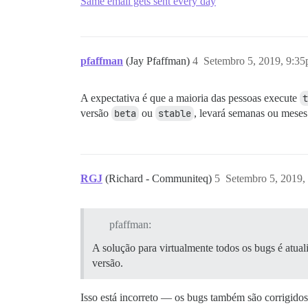
Same email gets sent every day
pfaffman
(Jay Pfaffman)
4
Setembro 5, 2019, 9:3
A expectativa é que a maioria das pessoas execute
t
versão
beta
ou
stable
, levará semanas ou meses
RGJ
(Richard - Communiteq)
5
Setembro 5, 2019,
pfaffman:
A solução para virtualmente todos os bugs é atuali
versão.
Isso está incorreto — os bugs também são corrigido