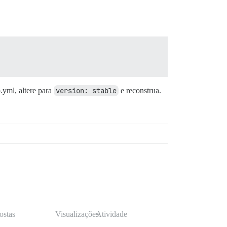
.yml, altere para
version: stable
e reconstrua.
ostas
Visualizações
Atividade