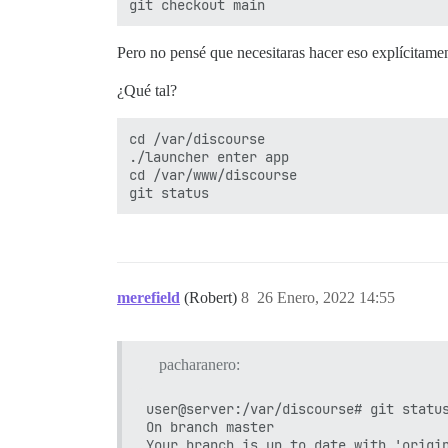
Pero no pensé que necesitaras hacer eso explícitamen
¿Qué tal?
cd /var/discourse

./launcher enter app

cd /var/www/discourse

merefield
(Robert)
8
26 Enero, 2022 14:55
pacharanero:
user@server:/var/discourse# git status
On branch master
