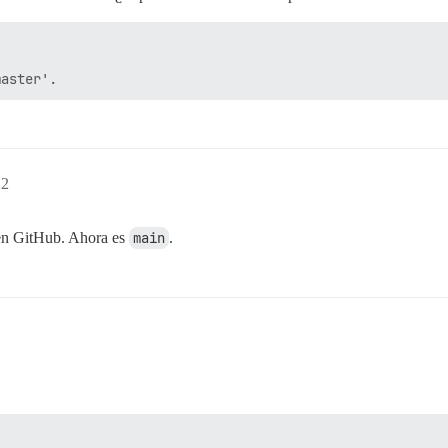
22
 en GitHub. Ahora es
main
.