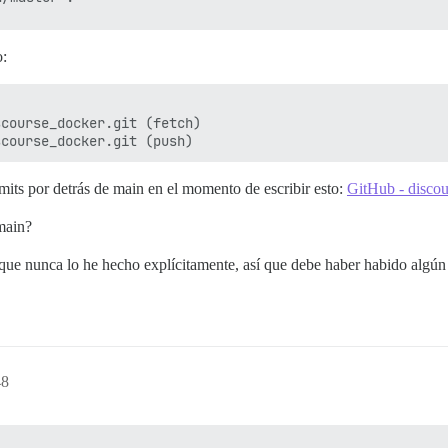
o:
course_docker.git (fetch)

its por detrás de main en el momento de escribir esto:
GitHub - discou
main?
que nunca lo he hecho explícitamente, así que debe haber habido algún 
48