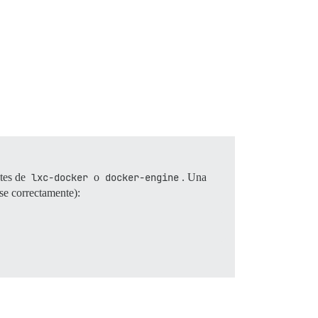
etes de
lxc-docker
o
docker-engine
. Una
rse correctamente):