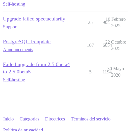
Self-hosting
Upgrade failed spectacularily
10 Febrero
25
904
2025
Support
PostgreSQL 15 update
22 Octubre
107
6654
2025
Announcements
Failed upgrade from 2.5.0beta4
30 Mayo
to 2.5.0beta5
5
1194
2020
Self-hosting
Inicio
Categorías
Directrices
Términos del servicio
Política de privacidad