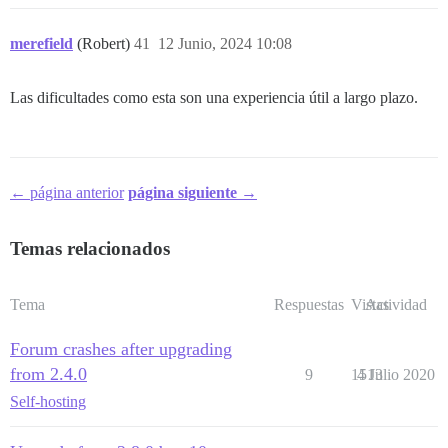
merefield
(Robert)
41
12 Junio, 2024 10:08
Las dificultades como esta son una experiencia útil a largo plazo.
← página anterior
página siguiente →
Temas relacionados
Tema
Respuestas
Vistas
Actividad
Forum crashes after upgrading
from 2.4.0
9
1513
4 Julio 2020
Self-hosting