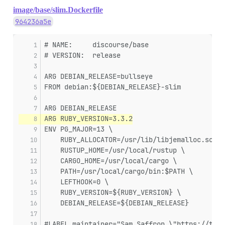
image/base/slim.Dockerfile
964236a5e
# NAME:     discourse/base
# VERSION:  release
ARG DEBIAN_RELEASE=bullseye
FROM debian:${DEBIAN_RELEASE}-slim
ARG DEBIAN_RELEASE
ARG RUBY_VERSION=3.3.2
ENV PG_MAJOR=13 \
    RUBY_ALLOCATOR=/usr/lib/libjemalloc.so \
    RUSTUP_HOME=/usr/local/rustup \
    CARGO_HOME=/usr/local/cargo \
    PATH=/usr/local/cargo/bin:$PATH \
    LEFTHOOK=0 \
    RUBY_VERSION=${RUBY_VERSION} \
    DEBIAN_RELEASE=${DEBIAN_RELEASE}
#LABEL maintainer="Sam Saffron \"https://twit