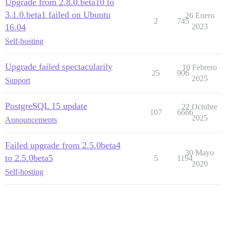
Upgrade from 2.8.0.beta10 to
3.1.0.beta1 failed on Ubuntu
26 Enero
2
745
16.04
2023
Self-hosting
Upgrade failed spectacularily
10 Febrero
25
906
2025
Support
PostgreSQL 15 update
22 Octubre
107
6666
2025
Announcements
Failed upgrade from 2.5.0beta4
30 Mayo
to 2.5.0beta5
5
1194
2020
Self-hosting