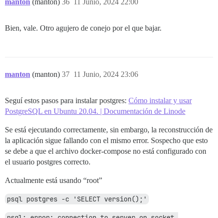
manton
(manton)
36
11 Junio, 2024 22:00
Bien, vale. Otro agujero de conejo por el que bajar.
manton
(manton)
37
11 Junio, 2024 23:06
Seguí estos pasos para instalar postgres:
Cómo instalar y usar
PostgreSQL en Ubuntu 20.04. | Documentación de Linode
Se está ejecutando correctamente, sin embargo, la reconstrucción de
la aplicación sigue fallando con el mismo error. Sospecho que esto
se debe a que el archivo docker-compose no está configurado con
el usuario postgres correcto.
Actualmente está usando “root”
psql postgres -c 'SELECT version();'
psql: error: connection to server on socket 