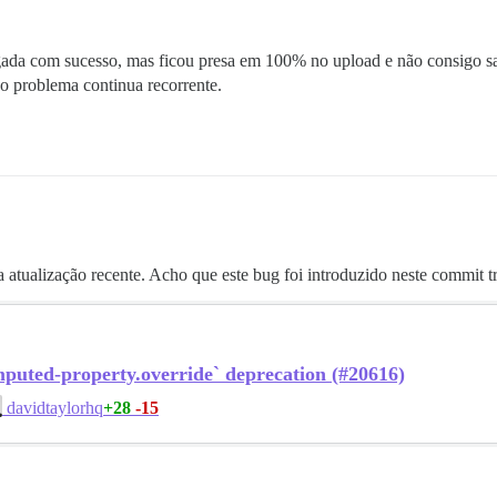
da com sucesso, mas ficou presa em 100% no upload e não consigo salv
, o problema continua recorrente.
alização recente. Acho que este bug foi introduzido neste commit trê
mputed-property.override` deprecation (#20616)
+28
-15
davidtaylorhq