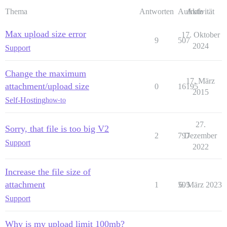
Thema
Antworten
Aufrufe
Aktivität
Max upload size error
17. Oktober
9
507
2024
Support
Change the maximum
17. März
attachment/upload size
0
16195
2015
Self-Hosting
how-to
27.
Sorry, that file is too big V2
2
797
Dezember
Support
2022
Increase the file size of
attachment
1
595
6. März 2023
Support
Why is my upload limit 100mb?