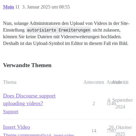
Moin
11
3. Januar 2025 um 08:55
Nun, solange Administratoren den Upload von Videos in der Site-
Einstellung
autorisierte Erweiterungen
nicht zulassen,
können Sie keine Dateien mit Videoerweiterungen hochladen.
Deshalb ist das Upload-Symbol im Editor in diesem Fall ein Bild.
Verwandte Themen
Thema
Antworten
Aufrufe
Aktivität
Does Discourse support
4. September
uploading videos?
2
1146
2024
Support
Insert Video
29. Oktober
14
7597
2025
Theme component
official
,
insert-video