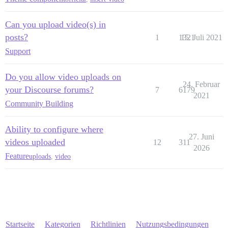
Can you upload video(s) in
posts?
1
1321
15. Juli 2021
Support
Do you allow video uploads on
24. Februar
your Discourse forums?
7
6179
2021
Community Building
Ability to configure where
27. Juni
videos uploaded
12
311
2026
Feature
uploads
,
video
Startseite
Kategorien
Richtlinien
Nutzungsbedingungen