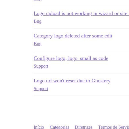
Logo upload is not working in wizard or site 
Bug
Category logo deleted after some edit
Bug
Configure logo, logo_small as code
Support
Logo url won't reset due to Ghostery
Support
Início
Categorias
Diretrizes
Termos de Servi