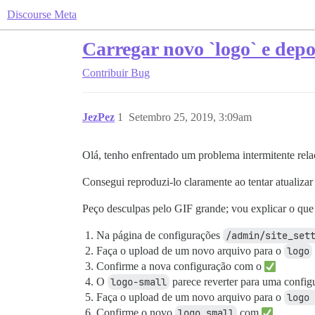
Discourse Meta
Carregar novo `logo` e depo
Contribuir
Bug
JezPez
1
Setembro 25, 2019, 3:09am
Olá, tenho enfrentado um problema intermitente rela
Consegui reproduzi-lo claramente ao tentar atualiza
Peço desculpas pelo GIF grande; vou explicar o que
Na página de configurações
/admin/site_set
Faça o upload de um novo arquivo para o
logo
Confirme a nova configuração com o
O
logo-small
parece reverter para uma configu
Faça o upload de um novo arquivo para o
logo 
Confirme o novo
logo small
com