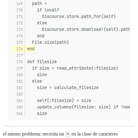
  path =
    if local?
      Discourse.store.path_for(self)
    else
      Discourse.store.download!(self).path
    end
  File.size(path)
end
def filesize
  if size = read_attribute(:filesize)
    size
  else
    size = calculate_filesize
    self[:filesize] = size
    update_columns(filesize: size) if !new_re
    size
el mismo problema: necesita un
~
en la clase de caracteres