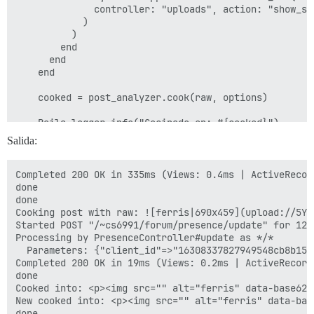
    "trust_level": 1,

              controller: "uploads", action: "show_se
    "deleted_at": null,

            )

    "user_deleted": false,

          )

    "edit_reason": null,

        end

    "can_view_edit_history": true,

      end

    "wiki": false,

    end

    "reviewable_id": null,

    "reviewable_score_count": 0,

    cooked = post_analyzer.cook(raw, options)

    "reviewable_score_pending_count": 0

  },

    Rails.logger.info("Cocinado en: #{cooked}")

  "success": true

Salida:
    new_cooked = Plugin::Filter.apply(:after_post_cook
    if post_type == Post.types[:regular]

Completed 200 OK in 335ms (Views: 0.4ms | ActiveRecor
      if new_cooked != cooked && new_cooked.blank?

done

        Rails.logger.debug("El plugin está vaciando l
done

      elsif new_cooked.blank?

Cooking post with raw: ![ferris|690x459](upload://5YA
        Rails.logger.debug("Se detectó publicación va
Started POST "/~cs6991/forum/presence/update" for 127
      end

Processing by PresenceController#update as */*

    end

  Parameters: {"client_id"=>"16308337827949548cb8b156
Completed 200 OK in 19ms (Views: 0.2ms | ActiveRecord
    Rails.logger.info("Nuevo cocinado en: #{new_cooked
done

Cooked into: <p><img src="" alt="ferris" data-base62-
    new_cooked

New cooked into: <p><img src="" alt="ferris" data-bas