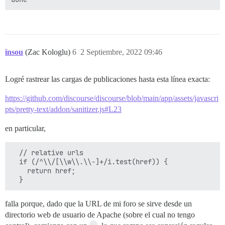
insou
(Zac Kologlu)
6
2 Septiembre, 2022 09:46
Logré rastrear las cargas de publicaciones hasta esta línea exacta:
https://github.com/discourse/discourse/blob/main/app/assets/javascri
pts/pretty-text/addon/sanitizer.js#L23
en particular,
  // relative urls

  if (/^\\/[\\w\\.\\-]+/i.test(href)) {

    return href;

falla porque, dado que la URL de mi foro se sirve desde un
directorio web de usuario de Apache (sobre el cual no tengo