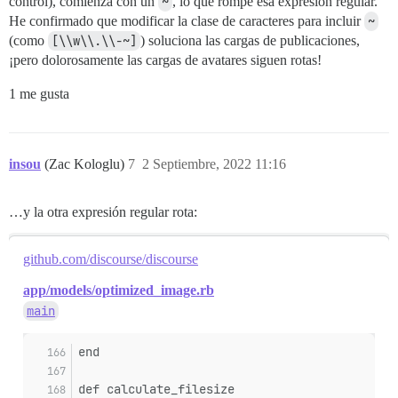
control), comienza con un
~
, lo que rompe esa expresión regular.
He confirmado que modificar la clase de caracteres para incluir
~
(como
[\\w\\.\\-~]
) soluciona las cargas de publicaciones,
¡pero dolorosamente las cargas de avatares siguen rotas!
1 me gusta
insou
(Zac Kologlu)
7
2 Septiembre, 2022 11:16
…y la otra expresión regular rota:
github.com/discourse/discourse
app/models/optimized_image.rb
main
end
def calculate_filesize