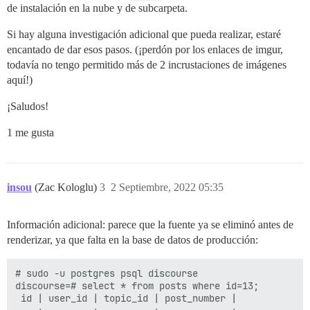
de instalación en la nube y de subcarpeta.
env:

  LC_ALL: en_US.UTF-8

Si hay alguna investigación adicional que pueda realizar, estaré
  LANG: en_US.UTF-8

encantado de dar esos pasos. (¡perdón por los enlaces de imgur,
  LANGUAGE: en_US.UTF-8

  # DISCOURSE_DEFAULT_LOCALE: en

todavía no tengo permitido más de 2 incrustaciones de imágenes
aquí!)
  ## ¿Cuántas solicitudes web concurrentes se admiten
  ## se establecerá automáticamente mediante bootstra
¡Saludos!
  UNICORN_WORKERS: 2

1 me gusta
  ## TODO: El nombre de dominio al que responderá est
  ## Requerido. Discourse no funcionará con un número 
  DISCOURSE_HOSTNAME: 'cgi.cse.unsw.edu.au'

  ## Descomente si desea que el contenedor se inicie c
insou
(Zac Kologlu)
3
2 Septiembre, 2022 05:35
  ## nombre de host (-h option) que se especifica arr
  #DOCKER_USE_HOSTNAME: true

Información adicional: parece que la fuente ya se eliminó antes de
  ## TODO: Lista de correos electrónicos separados po
renderizar, ya que falta en la base de datos de producción:
  ## en el registro inicial, por ejemplo, 'user1@exam
  DISCOURSE_DEVELOPER_EMAILS: '<<REDACTED>>'

# sudo -u postgres psql discourse

discourse=# select * from posts where id=13;

  ## TODO: El servidor de correo SMTP utilizado para 
 id | user_id | topic_id | post_number |             
  # DIRECCIÓN SMTP, nombre de usuario y contraseña son