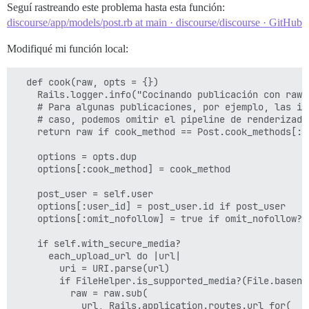
    "raw": "My image is inserted next:\n\n![ferris|69
Seguí rastreando este problema hasta esta función:
    "actions_summary": [

discourse/app/models/post.rb at main · discourse/discourse · GitHub
      {

        "id": 3,

Modifiqué mi función local:
        "can_act": true

      },

      {

  def cook(raw, opts = {})

        "id": 4,

    Rails.logger.info("Cocinando publicación con raw: 
        "can_act": true

    # Para algunas publicaciones, por ejemplo, las im
      },

    # caso, podemos omitir el pipeline de renderizado.
      {

    return raw if cook_method == Post.cook_methods[:ra
        "id": 8,

        "can_act": true

    options = opts.dup

      },

    options[:cook_method] = cook_method

      {

        "id": 7,

    post_user = self.user

        "can_act": true

    options[:user_id] = post_user.id if post_user

      }

    options[:omit_nofollow] = true if omit_nofollow?

    ],

    "moderator": false,

    if self.with_secure_media?

    "admin": true,

      each_upload_url do |url|

    "staff": true,

        uri = URI.parse(url)

    "user_id": 1,

        if FileHelper.is_supported_media?(File.basenam
    "draft_sequence": 12,

          raw = raw.sub(

    "hidden": false,

            url, Rails.application.routes.url_for(
