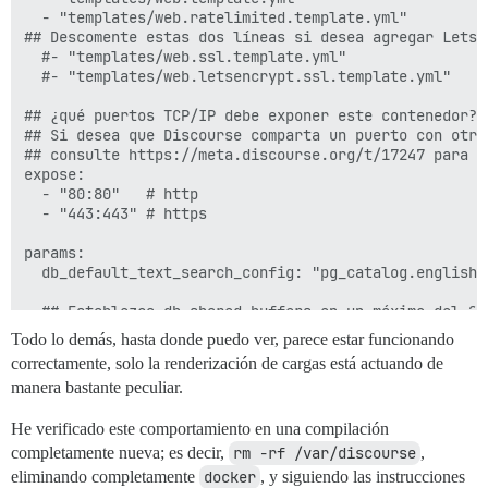
  - "templates/web.ratelimited.template.yml"

## Descomente estas dos líneas si desea agregar Lets E
  #- "templates/web.ssl.template.yml"

  #- "templates/web.letsencrypt.ssl.template.yml"

## ¿qué puertos TCP/IP debe exponer este contenedor?

## Si desea que Discourse comparta un puerto con otro
## consulte https://meta.discourse.org/t/17247 para ob
expose:

  - "80:80"   # http

  - "443:443" # https

params:

  db_default_text_search_config: "pg_catalog.english"

  ## Establezca db_shared_buffers en un máximo del 25
  ## se establecerá automáticamente mediante bootstra
Todo lo demás, hasta donde puedo ver, parece estar funcionando
  db_shared_buffers: "128MB"

correctamente, solo la renderización de cargas está actuando de
manera bastante peculiar.
  ## puede mejorar el rendimiento de la clasificación
  #db_work_mem: "40MB"

He verificado este comportamiento en una compilación
  ## ¿Qué revisión de Git debe usar este contenedor? 
completamente nueva; es decir,
rm -rf /var/discourse
,
  #version: tests-passed

eliminando completamente
docker
, y siguiendo las instrucciones