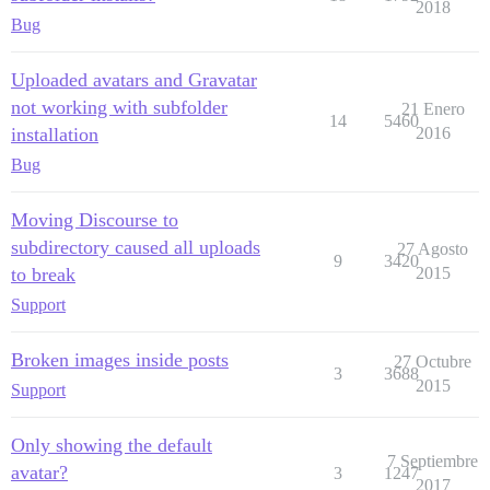
2018
Bug
Uploaded avatars and Gravatar
not working with subfolder
21 Enero
14
5460
installation
2016
Bug
Moving Discourse to
subdirectory caused all uploads
27 Agosto
9
3420
to break
2015
Support
Broken images inside posts
27 Octubre
3
3688
2015
Support
Only showing the default
7 Septiembre
avatar?
3
1247
2017