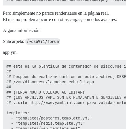
Pero simplemente no parece renderizarse en la página real.
El mismo problema ocurre con otras cargas, como los avatares.
Alguna información:
Subcarpeta:
/~cs6991/forum
app.yml
## esta es la plantilla de contenedor de Discourse in
##

## Después de realizar cambios en este archivo, DEBE r
## /var/discourse/launcher rebuild app

##

## ¡TENGA MUCHO CUIDADO AL EDITAR!

## ¡LOS ARCHIVOS YAML SON EXTREMADAMENTE SENSIBLES A 
## visite http://www.yamllint.com/ para validar este 
templates:

  - "templates/postgres.template.yml"

  - "templates/redis.template.yml"

  - "templates/web.template.yml"
