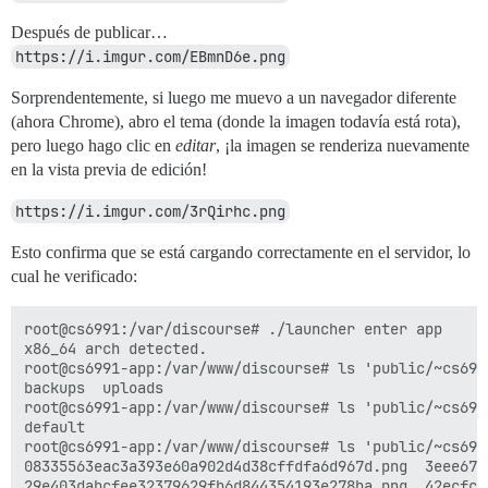
Después de publicar…
https://i.imgur.com/EBmnD6e.png
Sorprendentemente, si luego me muevo a un navegador diferente
(ahora Chrome), abro el tema (donde la imagen todavía está rota),
pero luego hago clic en
editar
, ¡la imagen se renderiza nuevamente
en la vista previa de edición!
https://i.imgur.com/3rQirhc.png
Esto confirma que se está cargando correctamente en el servidor, lo
cual he verificado:
root@cs6991:/var/discourse# ./launcher enter app

x86_64 arch detected.

root@cs6991-app:/var/www/discourse# ls 'public/~cs6991
backups  uploads

root@cs6991-app:/var/www/discourse# ls 'public/~cs6991
default

root@cs6991-app:/var/www/discourse# ls 'public/~cs699
08335563eac3a393e60a902d4d38cffdfa6d967d.png  3eee67e