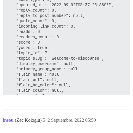
        - cd public/~cs6991/forum && ln -s ../../uplo
    "updated_at": "2022-09-02T05:37:25.680Z",

  - replace:

    "reply_count": 0,

     global: true

    "reply_to_post_number": null,

     filename: /etc/nginx/conf.d/discourse.conf

    "quote_count": 0,

     from: proxy_pass http://discourse;

    "incoming_link_count": 0,

     to: |

    "reads": 0,

        rewrite ^/(.*)$ /~cs6991/forum/$1 break;

    "readers_count": 0,

        proxy_pass http://discourse;

    "score": 0,

  - replace:

    "yours": true,

     filename: /etc/nginx/conf.d/discourse.conf

    "topic_id": 7,

     from: etag off;

    "topic_slug": "welcome-to-discourse",

     to: |

    "display_username": null,

        etag off;

    "primary_group_name": null,

        location /~cs6991/forum {

    "flair_name": null,

           rewrite ^/~cs6991/forum/?(.*)$ /$1;

    "flair_url": null,

        }

    "flair_bg_color": null,

  - replace:

    "flair_color": null,

       filename: /etc/nginx/conf.d/discourse.conf

    "version": 1,

       from: $proxy_add_x_forwarded_for

    "can_edit": true,

       to: $http_your_original_ip_header

    "can_delete": true,

       global: true

    "can_recover": false,

    "can_wiki": true,

insou
(Zac Kologlu)
5
2 Septiembre, 2022 05:50
    "user_title": null,

    "bookmarked": false,
