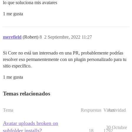
lo que soluciona mis avatares
1 me gusta
merefield
(Robert)
8
2 Septiembre, 2022 11:27
Si Core no está tan interesado en una PR, probablemente podrías
resolver eso permanentemente con un plugin personalizado para tu
sitio específico.
1 me gusta
Temas relacionados
Tema
Respuestas
Vistas
Actividad
Avatar uploads broken on
30 Octubre
subfolder installs?
18
1792