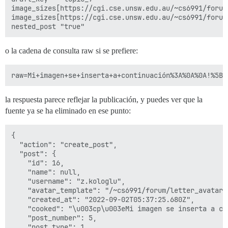
      host: /var/discourse/shared/standalone

image_sizes[https://cgi.cse.unsw.edu.au/~cs6991/forum/up
      guest: /shared

image_sizes[https://cgi.cse.unsw.edu.au/~cs6991/forum/up
  - volume:

      host: /var/discourse/shared/standalone/log/var-l
      guest: /var/log

o la cadena de consulta raw si se prefiere:
## Los plugins van aquí

## consulte https://meta.discourse.org/t/19157 para ob
hooks:

  after_code:

    - exec:

la respuesta parece reflejar la publicación, y puedes ver que la
        cd: $home/plugins

fuente ya se ha eliminado en ese punto:
        cmd:

          - git clone https://github.com/discourse/doc
{

## Cualquier comando personalizado para ejecutar desp
  "action": "create_post",

run:

  "post": {

  - exec: echo "Beginning of custom commands"

    "id": 16,

  ## Si desea establecer la dirección de correo elect
    "name": null,

  ## Después de recibir el primer correo electrónico 
    "username": "z.kologlu",

  #- exec: rails r "SiteSetting.notification_email='i
    "avatar_template": "/~cs6991/forum/letter_avatar_
  - exec:

    "created_at": "2022-09-02T05:37:25.680Z",

      cd: $home

    "cooked": "\u003cp\u003eMi imagen se inserta a co
      cmd:

    "post_number": 5,

        - mkdir -p public/~cs6991/forum

    "post_type": 1,
