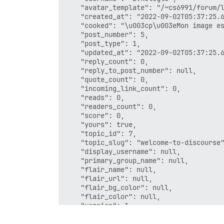
hooks:

    "avatar_template": "/~cs6991/forum/l
  after_code:

    "created_at": "2022-09-02T05:37:25.6
    - exec:

    "cooked": "\u003cp\u003eMon image es
        cd: $home/plugins

    "post_number": 5,

        cmd:

    "post_type": 1,

          - git clone https://github.com
    "updated_at": "2022-09-02T05:37:25.6
    "reply_count": 0,

## Toutes les commandes personnalisées à
    "reply_to_post_number": null,

run:

    "quote_count": 0,

  - exec: echo "Début des commandes pers
    "incoming_link_count": 0,

  ## Si vous souhaitez définir l'adresse
    "reads": 0,

  ## Après avoir reçu le premier e-mail 
    "readers_count": 0,

  #- exec: rails r "SiteSetting.notifica
    "score": 0,

  - exec:

    "yours": true,

      cd: $home

    "topic_id": 7,

      cmd:

    "topic_slug": "welcome-to-discourse"
        - mkdir -p public/~cs6991/forum

    "display_username": null,

        - cd public/~cs6991/forum && ln 
    "primary_group_name": null,

  - replace:

    "flair_name": null,

     global: true

    "flair_url": null,

     filename: /etc/nginx/conf.d/discour
    "flair_bg_color": null,

     from: proxy_pass http://discourse;

    "flair_color": null,

     to: |

    "version": 1,

        rewrite ^/(.*)$ /~cs6991/forum/$
    "can_edit": true,

        proxy_pass http://discourse;

    "can_delete": true,
