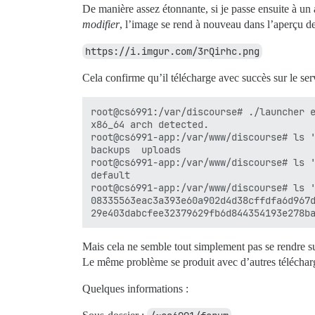
De manière assez étonnante, si je passe ensuite à un 
modifier
, l’image se rend à nouveau dans l’aperçu de
https://i.imgur.com/3rQirhc.png
Cela confirme qu’il télécharge avec succès sur le serve
root@cs6991:/var/discourse# ./launcher e
x86_64 arch detected.

root@cs6991-app:/var/www/discourse# ls '
backups  uploads

root@cs6991-app:/var/www/discourse# ls '
default

root@cs6991-app:/var/www/discourse# ls '
08335563eac3a393e60a902d4d38cffdfa6d967d
Mais cela ne semble tout simplement pas se rendre su
Le même problème se produit avec d’autres télécharge
Quelques informations :