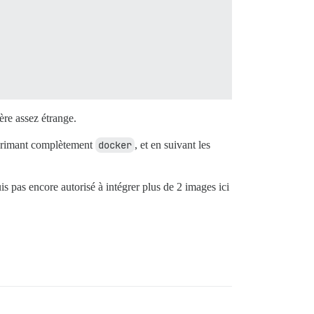
 remplacer

ère assez étrange.
primant complètement
docker
, et en suivant les
xion

uis pas encore autorisé à intégrer plus de 2 images ici
rs CPU.
