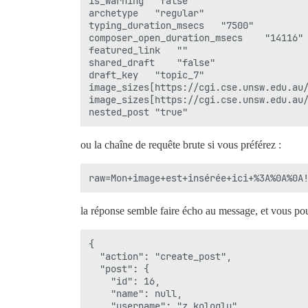
is_warning	"false"

archetype	"regular"

  ## Si vous avez ajouté le modèle Lets 
typing_duration_msecs	"7500"

  #LETSENCRYPT_ACCOUNT_EMAIL: me@example
composer_open_duration_msecs	"14116"

featured_link	""

  ## L'adresse CDN http ou https pour ce
shared_draft	"false"

  ## voir https://meta.discourse.org/t/1
draft_key	"topic_7"

  #DISCOURSE_CDN_URL: https://discourse-
image_sizes[https://cgi.cse.unsw.edu.au/~c
image_sizes[https://cgi.cse.unsw.edu.au/~
  ## La clé d'adresse IP Maxmind pour la
  ## voir https://meta.discourse.org/t/-
  #DISCOURSE_MAXMIND_LICENSE_KEY: 123456
ou la chaîne de requête brute si vous préférez :
  DISCOURSE_RELATIVE_URL_ROOT: '/~cs6991
## Le conteneur Docker est sans état ; t
volumes:

  - volume:

la réponse semble faire écho au message, et vous pouv
      host: /var/discourse/shared/standa
      guest: /shared

  - volume:

{

      host: /var/discourse/shared/standa
  "action": "create_post",

      guest: /var/log

  "post": {

    "id": 16,

## Les plugins vont ici

    "name": null,

## voir https://meta.discourse.org/t/191
    "username": "z.kologlu",
