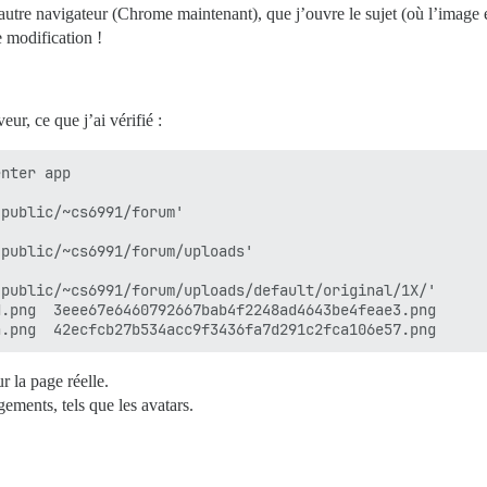
autre navigateur (Chrome maintenant), que j’ouvre le sujet (où l’image e
 modification !
ur, ce que j’ai vérifié :
nter app

public/~cs6991/forum'

public/~cs6991/forum/uploads'

public/~cs6991/forum/uploads/default/original/1X/'

.png  3eee67e6460792667bab4f2248ad4643be4feae3.png

r la page réelle.
ments, tels que les avatars.