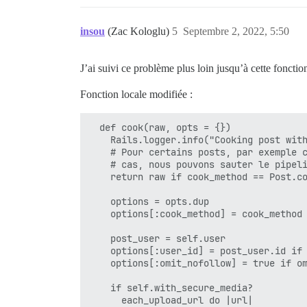
  - replace:

    "can_recover": false,

     filename: /etc/nginx/conf.d/discour
    "can_wiki": true,

     from: etag off;

insou
(Zac Kologlu)
5
Septembre 2, 2022, 5:50
    "user_title": null,

     to: |

    "bookmarked": false,

        etag off;

    "raw": "Mon image est insérée ici :\
        location /~cs6991/forum {

J’ai suivi ce problème plus loin jusqu’à cette fonctio
    "actions_summary": [

           rewrite ^/~cs6991/forum/?(.*)
      {

        }

Fonction locale modifiée :
        "id": 3,

  - replace:

        "can_act": true

       filename: /etc/nginx/conf.d/disco
      },

  def cook(raw, opts = {})

       from: $proxy_add_x_forwarded_for

      {

    Rails.logger.info("Cooking post with
       to: $http_your_original_ip_header
        "id": 4,

    # Pour certains posts, par exemple c
       global: true

        "can_act": true

    # cas, nous pouvons sauter le pipeli
      },

    return raw if cook_method == Post.co
      {

        "id": 8,

    options = opts.dup

        "can_act": true

    options[:cook_method] = cook_method

      },

      {

    post_user = self.user

        "id": 7,

    options[:user_id] = post_user.id if 
        "can_act": true

    options[:omit_nofollow] = true if om
      }

    ],

    if self.with_secure_media?

    "moderator": false,

      each_upload_url do |url|
