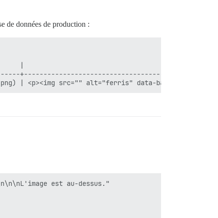
emplacer

ase de données de production :
      |                                                  
------+--------------------------------------------------
oppeurs

es notifications
