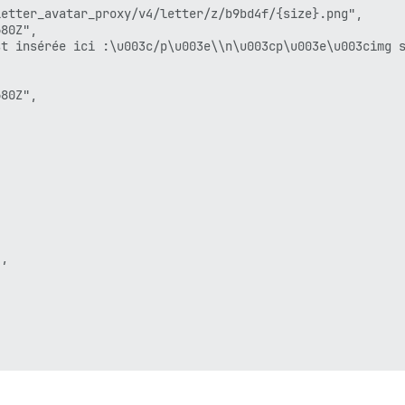
etter_avatar_proxy/v4/letter/z/b9bd4f/{size}.png",

80Z",

t insérée ici :\u003c/p\u003e\\n\u003cp\u003e\u003cimg s
/discourse/docker_manager.git

80Z",

 exécuter après la construction

onnalisées"

 e-mail 'De' pour votre première inscription, décommente
d'inscription, re-commentez la ligne. Elle ne doit s'exé
tion_email='info@unconfigured.discourse.org'"

,

-s ../../uploads && ln -s ../../backups

se.conf

1 break;
