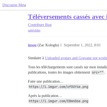
Discourse Meta
Téléversements cassés avec i
Contribuer
Bug
subfolder
insou
(Zac Kologlu)
1
Septembre 1, 2022, 8:01
Similaire à
Uploaded avatars and Gravatar not workin
Tous les téléchargements sont cassés sur mon installa
publications, toutes les images obtiennent
src=""
.
Faire une publication…
https://i.imgur.com/ofOUY4e.png
Après la publication…
https://i.imgur.com/EBmnD6e.png