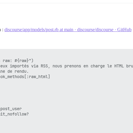
se.conf

n\n![ferris|690x459](upload://5YA5Y9vjz0iQmn2DErtUBrHCKn
n :
discourse/app/models/post.rb at main · discourse/discourse · GitHub
$ /$1;

urse.conf

 raw: #{raw}")



eux importés via RSS, nous prenons en charge le HTML bru
ne de rendu.

ok_methods[:raw_html]

post_user

it_nofollow?
