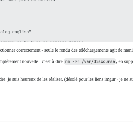
alog.english"

aximum de 25 % de la mémoire totale.

tstrap en fonction de la RAM détectée, ou vous pouvez le
nctionner correctement - seule le rendu des téléchargements agit de mani
mplètement nouvelle - c’est-à-dire
rm -rf /var/discourse
, en sup
tri, mais augmente l'utilisation de la mémoire par conne
re, je suis heureux de les réaliser. (désolé pour les liens imgur - je ne s
it-il utiliser ? (défaut : tests-passed)

 sont prises en charge ? Dépend de la mémoire et des cœu