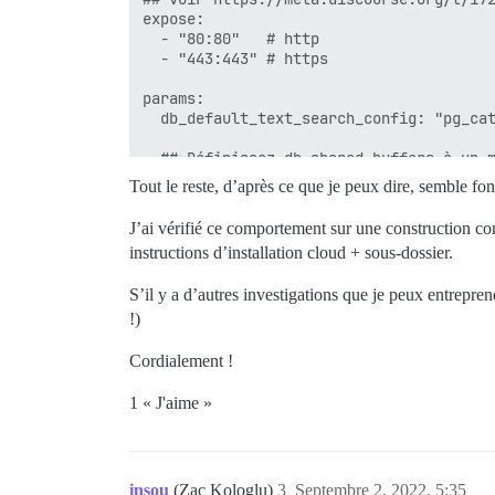
expose:

  - "80:80"   # http

  - "443:443" # https

params:

  db_default_text_search_config: "pg_cat
  ## Définissez db_shared_buffers à un m
  ## sera défini automatiquement par boo
Tout le reste, d’après ce que je peux dire, semble fo
  db_shared_buffers: "128MB"

J’ai vérifié ce comportement sur une construction co
  ## peut améliorer les performances de 
instructions d’installation cloud + sous-dossier.
  #db_work_mem: "40MB"

S’il y a d’autres investigations que je peux entreprend
  ## Quelle révision Git ce conteneur do
  #version: tests-passed

!)
env:

Cordialement !
  LC_ALL: en_US.UTF-8

  LANG: en_US.UTF-8

1 « J'aime »
  LANGUAGE: en_US.UTF-8

  # DISCOURSE_DEFAULT_LOCALE: en

  ## Combien de requêtes web simultanées
insou
(Zac Kologlu)
3
Septembre 2, 2022, 5:35