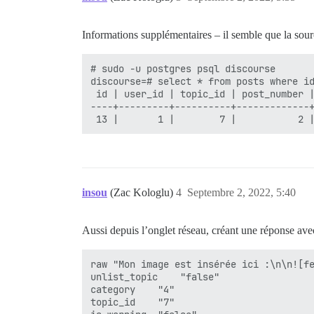
  ## sera défini automatiquement par boo
  UNICORN_WORKERS: 2

Informations supplémentaires – il semble que la sour
  ## TODO : Le nom de domaine auquel cet
  ## Obligatoire. Discourse ne fonctionn
  DISCOURSE_HOSTNAME: 'cgi.cse.unsw.edu.
# sudo -u postgres psql discourse

discourse=# select * from posts where id
  ## Décommentez si vous souhaitez que l
 id | user_id | topic_id | post_number 
  ## nom d'hôte (-h option) que celui sp
----+---------+----------+-------------
  #DOCKER_USE_HOSTNAME: true

  ## TODO : Liste des e-mails séparés pa
  ## lors de la première inscription, ex
  DISCOURSE_DEVELOPER_EMAILS: '<<REDACTE
  ## TODO : Le serveur de messagerie SMT
insou
(Zac Kologlu)
4
Septembre 2, 2022, 5:40
  # ADRESSE SMTP, nom d'utilisateur et m
  # ATTENTION le caractère '#' dans le m
  DISCOURSE_SMTP_ADDRESS: email-smtp.ap-
Aussi depuis l’onglet réseau, créant une réponse ave
  DISCOURSE_SMTP_PORT: 587

  DISCOURSE_SMTP_USER_NAME: <<REDACTED>>
raw	"Mon image est insérée ici :\n\n![ferris|690x459](upload://5YA5Y9vjz0iQmn2DErtUBrHCKng.png)\n\n\nL'image est au-dessus."

  DISCOURSE_SMTP_PASSWORD: <<REDACTED>>

unlist_topic	"false"

  #DISCOURSE_SMTP_ENABLE_START_TLS: true
category	"4"

  #DISCOURSE_SMTP_DOMAIN: discourse.exam
topic_id	"7"

  DISCOURSE_NOTIFICATION_EMAIL: discours