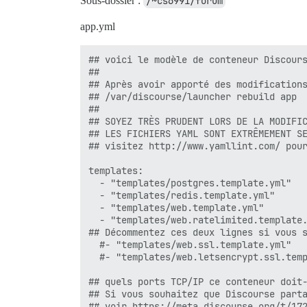
Sous-dossier :
/~cs6991/forum
app.yml
## voici le modèle de conteneur Discours
##

## Après avoir apporté des modifications
## /var/discourse/launcher rebuild app

##

## SOYEZ TRÈS PRUDENT LORS DE LA MODIFIC
## LES FICHIERS YAML SONT EXTRÊMEMENT SE
## visitez http://www.yamllint.com/ pour
templates:

  - "templates/postgres.template.yml"

  - "templates/redis.template.yml"

  - "templates/web.template.yml"

  - "templates/web.ratelimited.template.
## Décommentez ces deux lignes si vous s
  #- "templates/web.ssl.template.yml"

  #- "templates/web.letsencrypt.ssl.temp
## quels ports TCP/IP ce conteneur doit-
## Si vous souhaitez que Discourse parta
## voir https://meta.discourse.org/t/172