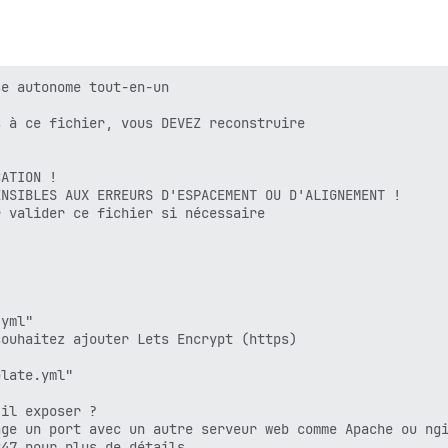
e autonome tout-en-un

 à ce fichier, vous DEVEZ reconstruire

ATION !

NSIBLES AUX ERREURS D'ESPACEMENT OU D'ALIGNEMENT !

 valider ce fichier si nécessaire

yml"

ouhaitez ajouter Lets Encrypt (https)

late.yml"

il exposer ?

ge un port avec un autre serveur web comme Apache ou ngi
47 pour plus de détails
