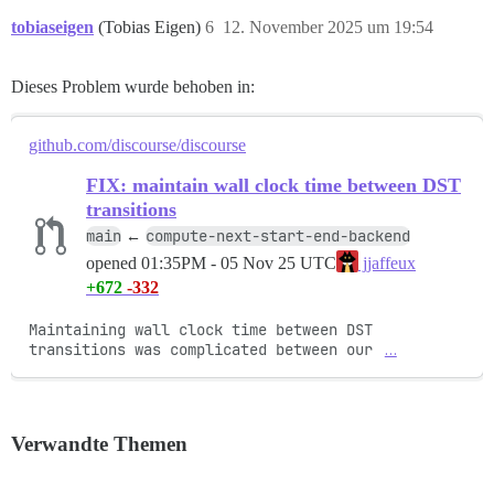
tobiaseigen
(Tobias Eigen)
6
12. November 2025 um 19:54
Dieses Problem wurde behoben in:
github.com/discourse/discourse
FIX: maintain wall clock time between DST
transitions
main
compute-next-start-end-backend
←
opened
01:35PM - 05 Nov 25 UTC
jjaffeux
+672
-332
Maintaining wall clock time between DST 
transitions was complicated between our 
…
Verwandte Themen