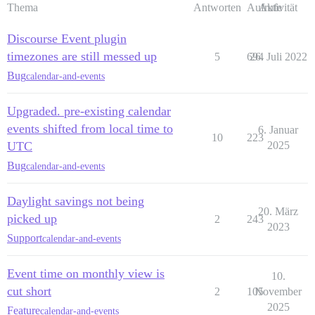
Thema
Antworten
Aufrufe
Aktivität
Discourse Event plugin
timezones are still messed up
5
694
26. Juli 2022
Bug
calendar-and-events
Upgraded. pre-existing calendar
events shifted from local time to
6. Januar
10
223
UTC
2025
Bug
calendar-and-events
Daylight savings not being
20. März
picked up
2
243
2023
Support
calendar-and-events
Event time on monthly view is
10.
cut short
2
105
November
2025
Feature
calendar-and-events