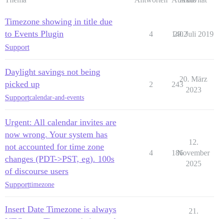
Timezone showing in title due
to Events Plugin
4
1402
29. Juli 2019
Support
Daylight savings not being
20. März
picked up
2
243
2023
Support
calendar-and-events
Urgent: All calendar invites are
now wrong. Your system has
12.
not accounted for time zone
4
186
November
changes (PDT->PST, eg). 100s
2025
of discourse users
Support
timezone
Insert Date Timezone is always
21.