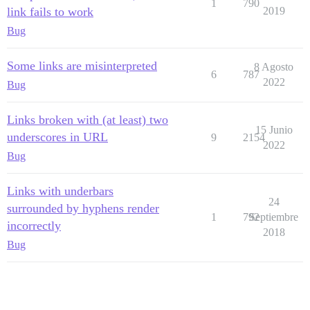
1
790
link fails to work
2019
Bug
Some links are misinterpreted
8 Agosto
6
787
2022
Bug
Links broken with (at least) two
15 Junio
underscores in URL
9
2154
2022
Bug
Links with underbars
24
surrounded by hyphens render
1
792
Septiembre
incorrectly
2018
Bug