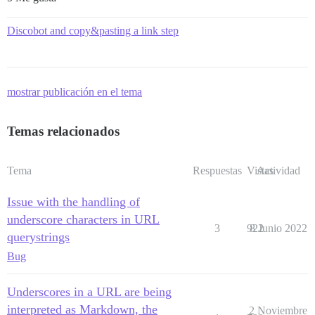
Discobot and copy&pasting a link step
mostrar publicación en el tema
Temas relacionados
Tema
Respuestas
Vistas
Actividad
Issue with the handling of
underscore characters in URL
3
922
8 Junio 2022
querystrings
Bug
Underscores in a URL are being
interpreted as Markdown, the
2 Noviembre