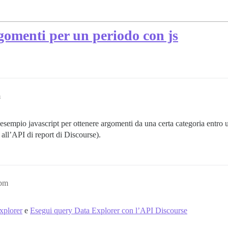
rgomenti per un periodo con js
m
empio javascript per ottenere argomenti da una certa categoria entro un
all’API di report di Discourse).
7pm
xplorer
e
Esegui query Data Explorer con l’API Discourse