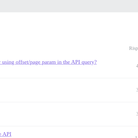
Risp
y using offset/page param in the API query?
e API
1