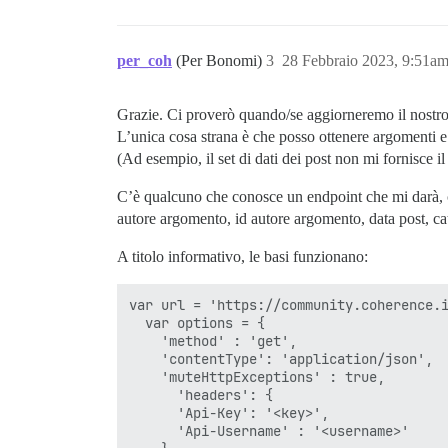
per_coh
(Per Bonomi)
3
28 Febbraio 2023, 9:51a
Grazie. Ci proverò quando/se aggiorneremo il nostro
L’unica cosa strana è che posso ottenere argomenti e
(Ad esempio, il set di dati dei post non mi fornisce il
C’è qualcuno che conosce un endpoint che mi darà, 
autore argomento, id autore argomento, data post, c
A titolo informativo, le basi funzionano:
var url = 'https://community.coherence.i
  var options = {

    'method' : 'get',

    'contentType': 'application/json',

    'muteHttpExceptions' : true,

      'headers': {

      'Api-Key': '<key>',

      'Api-Username' : '<username>'
