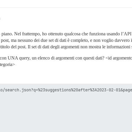
m
 piano. Nel frattempo, ho ottenuto qualcosa che funziona usando l’API 
 post, ma nessuno dei due set di dati è completo, e non voglio davvero 
 titolo del post. Il set di dati degli argomenti non mostra le informazioni 
con UNA query, un elenco di argomenti con questi dati? <id argomento
ategoria>
o/search.json?q=%23suggestions%20after%3A2023-02-01&page