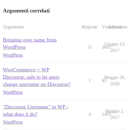
Argomenti correlati
Argomento
Risposte
Visualizzazioni
Attività
Bringing over name from
Giugno 13,
WordPress
31
3693
2017
WordPress
WooCommerce + WP
Discourse: safe to let users
Maggio 20,
1
83
change username on Discourse?
2026
WordPress
"Discourse Username" in WP -
Maggio 2,
what does it do?
4
1405
2017
WordPress