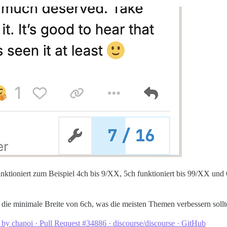
nktioniert zum Beispiel 4ch bis 9/XX, 5ch funktioniert bis 99/XX und 
t die minimale Breite von 6ch, was die meisten Themen verbessern sollt
 by chapoi · Pull Request #34886 · discourse/discourse · GitHub