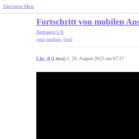
Discourse Meta
Fortschritt von mobilen An
Beitragen
UX
,
topic-timeline
fixed
Lhc_fl
(Linca)
1
29. August 2025 um 07:37