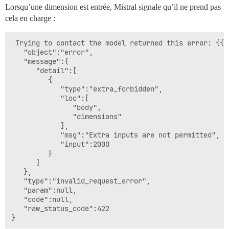
Lorsqu’une dimension est entrée, Mistral signale qu’il ne prend pas
cela en charge :
 Trying to contact the model returned this error: {{

   "object":"error",

   "message":{

      "detail":[

         {

            "type":"extra_forbidden",

            "loc":[

               "body",

               "dimensions"

            ],

            "msg":"Extra inputs are not permitted",

            "input":2000

         }

      ]

   },

   "type":"invalid_request_error",

   "param":null,

   "code":null,

   "raw_status_code":422
