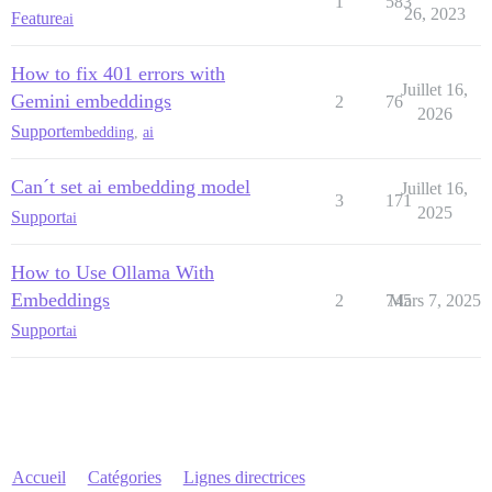
1
583
26, 2023
Feature
ai
How to fix 401 errors with
Juillet 16,
Gemini embeddings
2
76
2026
Support
embedding
,
ai
Can´t set ai embedding model
Juillet 16,
3
171
2025
Support
ai
How to Use Ollama With
Embeddings
2
745
Mars 7, 2025
Support
ai
Accueil
Catégories
Lignes directrices