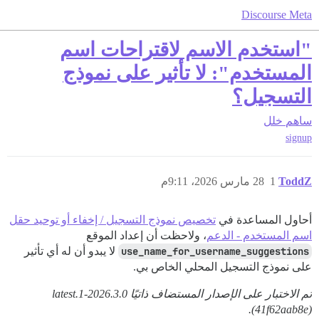
Discourse Meta
"استخدم الاسم لاقتراحات اسم
المستخدم": لا تأثير على نموذج
التسجيل؟
ساهم
خلل
signup
ToddZ
1
28 مارس 2026، 9:11م
أحاول المساعدة في
تخصيص نموذج التسجيل / إخفاء أو توحيد حقل
اسم المستخدم - الدعم
، ولاحظت أن إعداد الموقع
use_name_for_username_suggestions
لا يبدو أن له أي تأثير
على نموذج التسجيل المحلي الخاص بي.
تم الاختبار على الإصدار المستضاف ذاتيًا 2026.3.0-latest.1
(41f62aab8e).