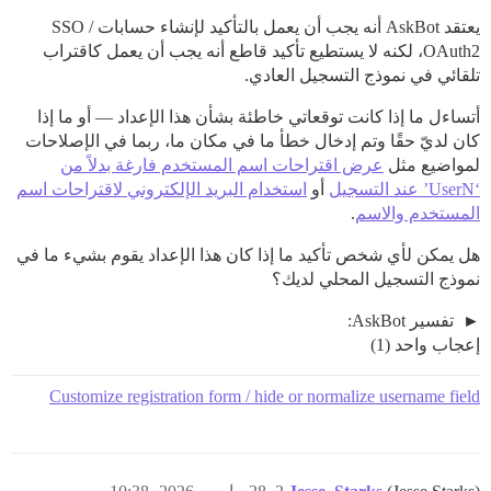
يعتقد AskBot أنه يجب أن يعمل بالتأكيد لإنشاء حسابات SSO /
OAuth2، لكنه لا يستطيع تأكيد قاطع أنه يجب أن يعمل كاقتراب
تلقائي في نموذج التسجيل العادي.
أتساءل ما إذا كانت توقعاتي خاطئة بشأن هذا الإعداد — أو ما إذا
كان لديّ حقًا وتم إدخال خطأ ما في مكان ما، ربما في الإصلاحات
لمواضيع مثل
عرض اقتراحات اسم المستخدم فارغة بدلاً من
‘UserN’ عند التسجيل
أو
استخدام البريد الإلكتروني لاقتراحات اسم
المستخدم والاسم
.
هل يمكن لأي شخص تأكيد ما إذا كان هذا الإعداد يقوم بشيء ما في
نموذج التسجيل المحلي لديك؟
تفسير AskBot:
إعجاب واحد (1)
Customize registration form / hide or normalize username field