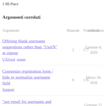
1 Mi Piace
Argomenti correlati
Argomento
Risposte
Visualizzazioni
Attività
Offering blank username
suggestions rather than ‘UserN’
Gennaio 8,
2
177
at signup
2026
UX
fixed
,
signup
Customize registration form /
hide or normalize username
Marzo 30,
9
176
field
2026
Support
"use email for username and
Gennaio 21,