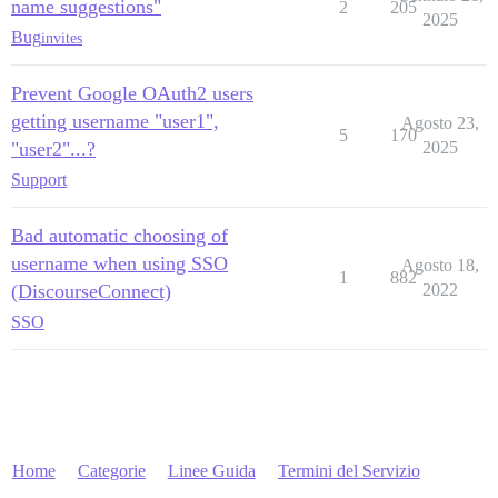
name suggestions"
2
205
2025
Bug
invites
Prevent Google OAuth2 users
getting username "user1",
Agosto 23,
5
170
"user2"...?
2025
Support
Bad automatic choosing of
username when using SSO
Agosto 18,
1
882
(DiscourseConnect)
2022
SSO
Home
Categorie
Linee Guida
Termini del Servizio