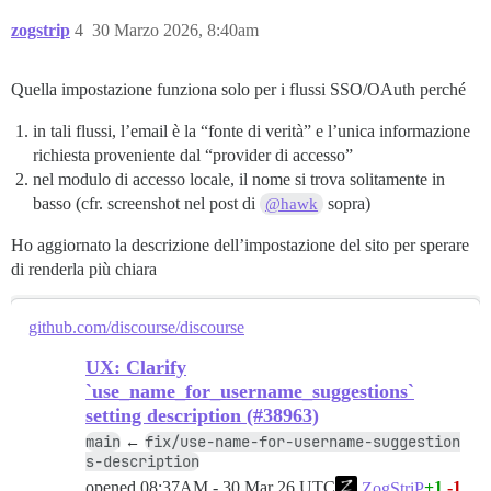
zogstrip
4
30 Marzo 2026, 8:40am
Quella impostazione funziona solo per i flussi SSO/OAuth perché
in tali flussi, l’email è la “fonte di verità” e l’unica informazione
richiesta proveniente dal “provider di accesso”
nel modulo di accesso locale, il nome si trova solitamente in
basso (cfr. screenshot nel post di
sopra)
@hawk
Ho aggiornato la descrizione dell’impostazione del sito per sperare
di renderla più chiara
github.com/discourse/discourse
UX: Clarify
`use_name_for_username_suggestions`
setting description (#38963)
main
fix/use-name-for-username-suggestion
←
s-description
opened
08:37AM - 30 Mar 26 UTC
+1
-1
ZogStriP