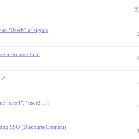
回
han ‘UserN’ at signup
ize username field
ns"
e "user1", "user2"...?
sing SSO (DiscourseConnect)