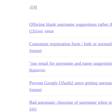
话题
Offering blank username suggestions rather t
UX
fixed
,
signup
Customize registration form / hide or normal
Support
"use email for username and name suggestio
Bug
invites
Prevent Google OAuth2 users getting usernam
Support
Bad automatic choosing of username when u
SSO