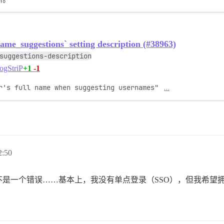
me_suggestions` setting description (#38963)
suggestions-description
+1
-1
ogStriP
r's full name when suggesting usernames" 
…
:50
是一个错误……基本上，我没有单点登录（SSO），但我希望