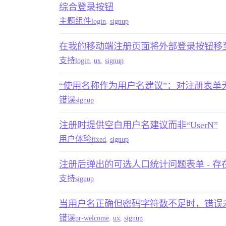
综合登录按钮
主题组件
login
,
signup
在我的移动端注册页面将外部登录按钮移至
支持
login
,
ux
,
signup
“使用名称作为用户名建议”：对注册表单
错误
signup
注册时提供空白用户名建议而非“UserN”
用户体验
fixed
,
signup
注册后弹出的可选人口统计问题表单 - 存
支持
signup
当用户名正确但密码字符数不足时，错误
错误
pr-welcome
,
ux
,
signup