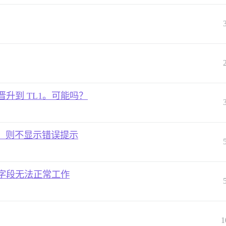
L0 晋升到 TL1。可能吗？
，则不显示错误提示
户字段无法正常工作
1