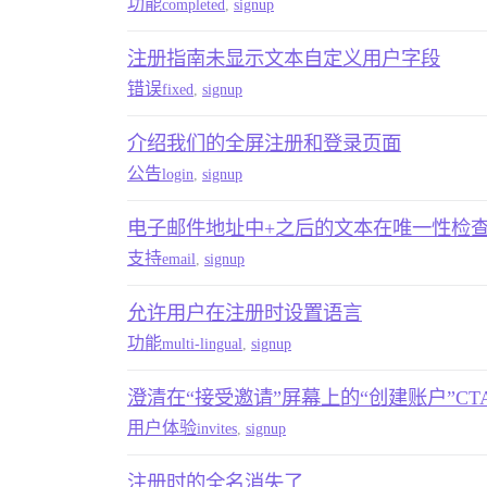
功能
completed
,
signup
注册指南未显示文本自定义用户字段
错误
fixed
,
signup
介绍我们的全屏注册和登录页面
公告
login
,
signup
电子邮件地址中+之后的文本在唯一性检
支持
email
,
signup
允许用户在注册时设置语言
功能
multi-lingual
,
signup
澄清在“接受邀请”屏幕上的“创建账户”CT
用户体验
invites
,
signup
注册时的全名消失了