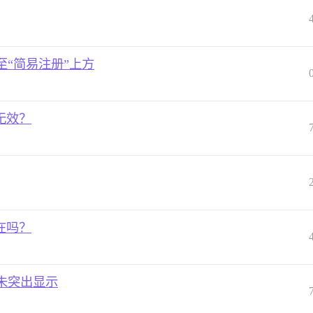
“简易注册”上方
无效？
在吗？
未突出显示