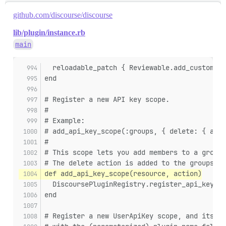
github.com/discourse/discourse
lib/plugin/instance.rb
main
  reloadable_patch { Reviewable.add_custom_fi
end
# Register a new API key scope.
#
# Example:
# add_api_key_scope(:groups, { delete: { acti
#
# This scope lets you add members to a group.
# The delete action is added to the groups re
def add_api_key_scope(resource, action)
  DiscoursePluginRegistry.register_api_key_sc
end
# Register a new UserApiKey scope, and its al