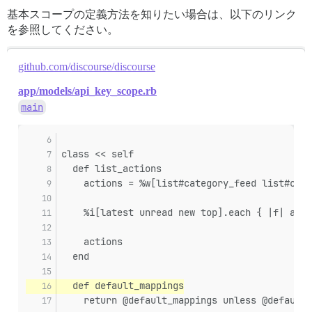
基本スコープの定義方法を知りたい場合は、以下のリンク
を参照してください。
github.com/discourse/discourse
app/models/api_key_scope.rb
main
class << self
  def list_actions
    actions = %w[list#category_feed list#cate
    %i[latest unread new top].each { |f| acti
    actions
  end
  def default_mappings
    return @default_mappings unless @default_