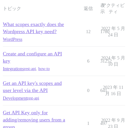
表
アクティビ
トピック
返信
示
ティ
What scopes exactly does the
2022 年 5 月
Wordpress API key need?
12
1780
24 日
WordPress
Create and configure an API
2024 年 5 月
key
6
31252
10 日
Integrations
rest-api
,
how-to
Get an API key's scopes and
2023 年 11
user level via the API
0
641
月 16 日
Development
rest-api
Get API Key only for
adding/removing users from a
2022 年 9 月
1
497
group
23 日