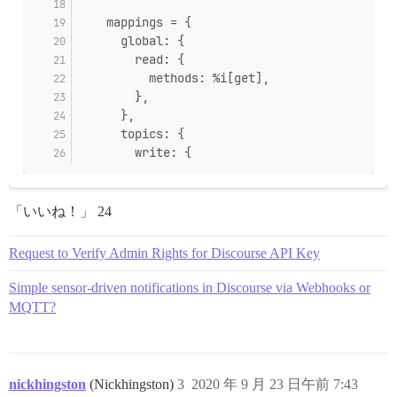
    mappings = {
      global: {
        read: {
          methods: %i[get],
        },
      },
      topics: {
        write: {
「いいね！」 24
Request to Verify Admin Rights for Discourse API Key
Simple sensor-driven notifications in Discourse via Webhooks or
MQTT?
nickhingston
(Nickhingston)
3
2020 年 9 月 23 日午前 7:43