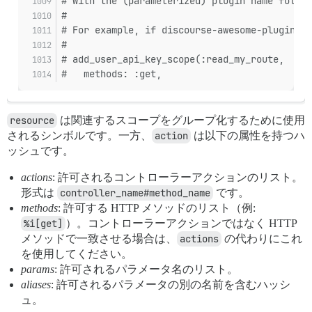
# with the (parameterized) plugin name follow
#
# For example, if discourse-awesome-plugin re
#
# add_user_api_key_scope(:read_my_route,
#   methods: :get,
resource
は関連するスコープをグループ化するために使用
されるシンボルです。一方、
action
は以下の属性を持つハ
ッシュです。
actions
: 許可されるコントローラーアクションのリスト。
形式は
controller_name#method_name
です。
methods
: 許可する HTTP メソッドのリスト（例:
%i[get]
）。コントローラーアクションではなく HTTP
メソッドで一致させる場合は、
actions
の代わりにこれ
を使用してください。
params
: 許可されるパラメータ名のリスト。
aliases
: 許可されるパラメータの別の名前を含むハッシ
ュ。