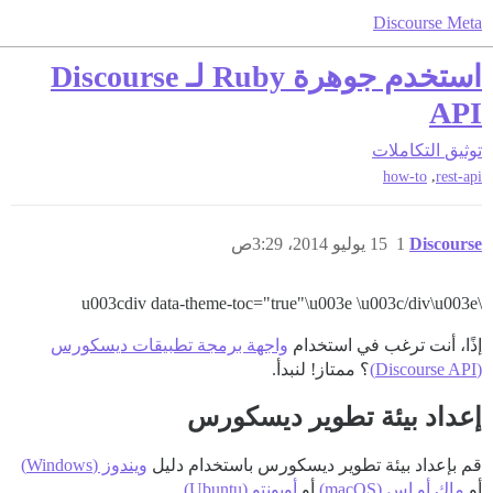
Discourse Meta
استخدم جوهرة Ruby لـ Discourse
API
توثيق
التكاملات
,
how-to
rest-api
Discourse
1
15 يوليو 2014، 3:29ص
\u003cdiv data-theme-toc="true"\u003e \u003c/div\u003e
إذًا، أنت ترغب في استخدام
واجهة برمجة تطبيقات ديسكورس
(Discourse API)
؟ ممتاز! لنبدأ.
إعداد بيئة تطوير ديسكورس
قم بإعداد بيئة تطوير ديسكورس باستخدام دليل
ويندوز (Windows)
أو
ماك أو إس (macOS)
أو
أوبونتو (Ubuntu)
.