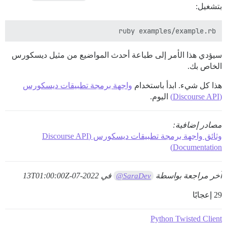
بتشغيل:
ruby examples/example.rb

سيؤدي هذا الأمر إلى طباعة أحدث المواضيع من مثيل ديسكورس
الخاص بك.
هذا كل شيء. ابدأ باستخدام
واجهة برمجة تطبيقات ديسكورس
(Discourse API)
اليوم.
مصادر إضافية:
وثائق واجهة برمجة تطبيقات ديسكورس (Discourse API
Documentation)
آخر مراجعة بواسطة
في
2022-07-13T01:00:00Z
@SaraDev
29 إعجابًا
Python Twisted Client