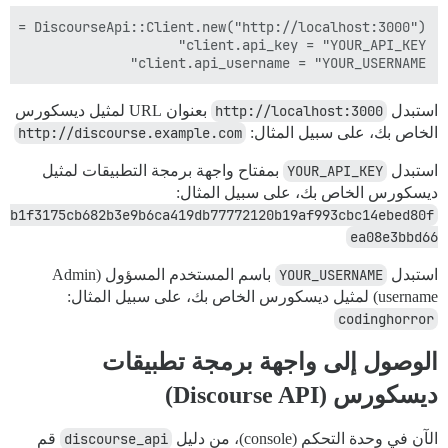
client.api_username = "YOUR_USERNAME"

استبدل
http://localhost:3000
بعنوان URL لمثيل ديسكورس
الخاص بك، على سبيل المثال:
http://discourse.example.com
استبدل
YOUR_API_KEY
بمفتاح واجهة برمجة التطبيقات لمثيل
ديسكورس الخاص بك، على سبيل المثال:
b1f3175cb682b3e9b6ca419db77772120b19af993cbc14ebed80f
ea08e3bbd66
استبدل
YOUR_USERNAME
باسم المستخدم المسؤول (Admin
username) لمثيل ديسكورس الخاص بك، على سبيل المثال:
codinghorror
الوصول إلى واجهة برمجة تطبيقات
ديسكورس (Discourse API)
الآن في وحدة التحكم (console)، من دليل
discourse_api
قم