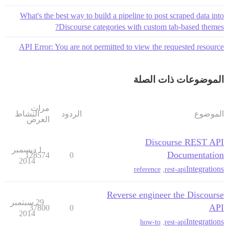
What's the best way to build a pipeline to post scraped data into
Discourse categories with custom tab-based themes?
API Error: You are not permitted to view the requested resource
الموضوعات ذات الصلة
مرات
الموضوع
الردود
النشاط
العرض
Discourse REST API
1 ديسمبر
Documentation
128574
0
2014
Integrations
reference
,
rest-api
Reverse engineer the Discourse
29 سبتمبر
API
37800
0
2014
Integrations
how-to
,
rest-api