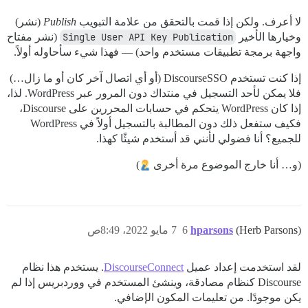
لا أعرف. ولكن إذا قمت بالتحقق من علامة التبويب
Publish
(نشر)
وخيارها الأخير
Single User API Key Publication
(نشر مفتاح
واجهة برمجة تطبيقات مستخدم واحد) — فهذا شيء سأحاوله أولاً.
إذا كنت تستخدم DiscourseSSO (أو أي اتصال آخر كان أو ما زال…)
فلا يمكن لأحد التسجيل في منتداك دون المرور عبر WordPress. لذا،
إذا كان WordPress يتحكم في حسابات المحررين على Discourse،
فكيف ستفعل ذلك دون المطالبة بالتسجيل أولاً في WordPress
للجميع؟ أنا فضولي لأنني قد أستخدم شيئًا كهذا.
(و… أنا خارج الموضوع مرة أخرى
)
(Herb Parsons)
hparsons
6
7 مايو 2022، 8:49ص
لقد استخدمت إعداد عميل
DiscourseConnect
. يستخدم هذا نظام
Discourse كنظام مصادقة، وينشئ المستخدم في ووردبريس إذا لم
يكن موجودًا. من تعليمات المكون الإضافي.