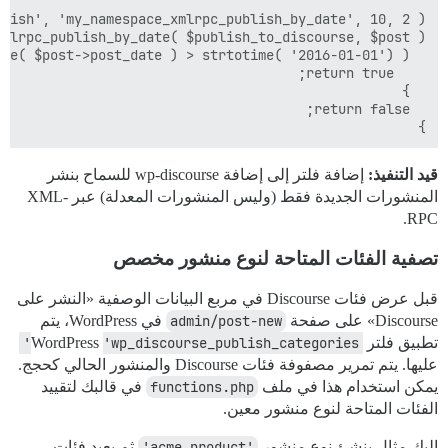
}

قيد التنفيذ:
إضافة فلتر إلى إضافة wp-discourse للسماح بنشر
المنشورات الجديدة فقط (وليس المنشورات المعدلة) عبر XML-
RPC.
تصفية الفئات المتاحة لنوع منشور مخصص
قبل عرض فئات Discourse في مربع البيانات الوصفية «النشر على
Discourse» على صفحة
admin/post-new
في WordPress، يتم
تطبيق فلتر WordPress
'wp_discourse_publish_categories'
عليها. يتم تمرير مصفوفة فئات Discourse والمنشور الحالي كحجج.
يمكن استخدام هذا في ملف
functions.php
في قالبك لتقييد
الفئات المتاحة لنوع منشور معين.
إليك مثال ينشئ نوع منشور
'acme_product'
ثم يعيد فئات