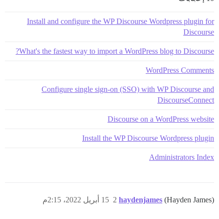
Install and configure the WP Discourse Wordpress plugin for
Discourse
What's the fastest way to import a WordPress blog to Discourse?
WordPress Comments
Configure single sign-on (SSO) with WP Discourse and
DiscourseConnect
new DiscourseTopicMetadata();

Discourse on a WordPress website
Install the WP Discourse Wordpress plugin
Administrators Index
(Hayden James)
haydenjames
2
15 أبريل 2022، 2:15م