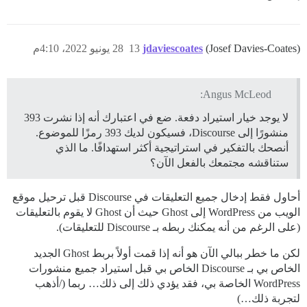
(Josef Davies-Coates)
jdaviescoates
13
28 يونيو 2022، 4:10م
Angus McLeod:
لا يوجد خيار استيراد دفعة. ضع في اعتبارك أنه إذا نشرت 393
منشورًا إلى Discourse، فسيكون لديك 393 رمزًا للموضوع.
أنصحك بالتفكير في استراتيجية أكثر استهدافًا. ما الذي
ستناقشه مجتمعك بالفعل الآن؟
أحاول فقط إدخال جميع التعليقات في Discourse قبل ترحيل موقع
الويب من WordPress إلى Ghost حيث أن Ghost لا يقوم بالتعليقات
(على الرغم من أنه يمكنك ربطه بـ Discourse للتعليقات).
لكن ما خطر ببالي الآن هو أنه إذا قمت أولاً بربط Ghost الجديد
الخاص بي بـ Discourse الخاص بي قبل استيراد جميع منشورات
WordPress الخاصة بي، فقد يؤدي ذلك إلى ذلك… ربما (/أذهب
لتجربة ذلك…)