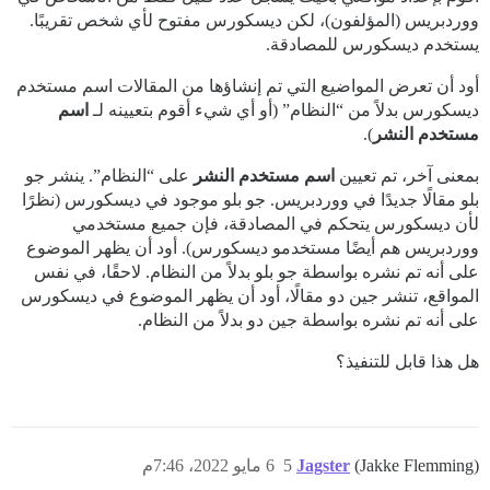
ووردبريس (المؤلفون)، لكن ديسكورس مفتوح لأي شخص تقريبًا.
يستخدم ديسكورس للمصادقة.
أود أن تعرض المواضيع التي تم إنشاؤها من المقالات اسم مستخدم
ديسكورس بدلاً من “النظام” (أو أي شيء أقوم بتعيينه لـ
اسم
مستخدم النشر
).
بمعنى آخر، تم تعيين
اسم مستخدم النشر
على “النظام”. ينشر جو
بلو مقالًا جديدًا في ووردبريس. جو بلو موجود في ديسكورس (نظرًا
لأن ديسكورس يتحكم في المصادقة، فإن جميع مستخدمي
ووردبريس هم أيضًا مستخدمو ديسكورس). أود أن يظهر الموضوع
على أنه تم نشره بواسطة جو بلو بدلاً من النظام. لاحقًا، في نفس
المواقع، تنشر جين دو مقالًا، أود أن يظهر الموضوع في ديسكورس
على أنه تم نشره بواسطة جين دو بدلاً من النظام.
هل هذا قابل للتنفيذ؟
(Jakke Flemming)
Jagster
5
6 مايو 2022، 7:46م