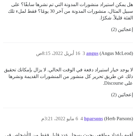
هل يمكن استيراد منشورات المدونة التي تم نشرها سابقًا؟ على
سبيل المثال، منشورات المدونة من آخر 30 يومًا؟ فقط لملء تلك
الفئة قليلاً. شكرًا.
إعجابَين (2)
(Angus McLeod)
angus
3
16 أبريل 2022، 8:15ص
لا يوجد خيار استيراد دفعة في الوقت الحالي. لا يزال بإمكانك تحقيق
ذلك عن طريق تحرير كل منشور من المنشورات القديمة ونشرها
على Discourse.
إعجابَين (2)
(Herb Parsons)
hparsons
4
6 مايو 2022، 3:21م
أقوم بإعداد مواقعي بحيث يسجل عدد قليل فقط من الأشخاص في