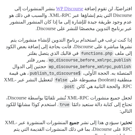
افتراضيًا، لن تقوم إضافة
WP Discourse
بنشر المنشورات إلى
Discourse التي يتم إنشاؤها عبر XML-RPC. والسبب في ذلك هو
عدم وجود طريقة جيدة للإشارة إلى ما إذا كان المنشور المنشور
عبر برنامج التدوين مخصصًا للنشر على Discourse.
إذا كنت ترغب في استخدام برنامج التدوين لإنشاء منشورات يتم
نشرها مباشرة على Discourse، فأنت بحاجة إلى إضافة بعض الكود
إلى ملف
functions.php
في قالبك الذي يتصل بفلتر
wp_discourse_before_xmlrpc_publish
. يمرر فلتر
wp_discourse_before_xmlrpc_publish
حجتين إلى الدوال
المتصلة به. الحجة الأولى،
$publish_to_discourse
، هي قيمة
منطقية (boolean) مضبوطة على
false
لتعطيل النشر عبر XML-
RPC. والحجة الثانية هي كائن
post
.
لجعل جميع منشورات XML-RPC تُنشر تلقائيًا بواسطة Discourse،
تحتاج إلى كتابة دالة ستعيد دائمًا
true
. استخدم كودًا مشابهًا للكود
التالي:
تحذير:
سيؤدي هذا إلى نشر
جميع
المنشورات المنشورة عبر XML-
RPC على Discourse، بما في ذلك المنشورات القديمة التي يتم