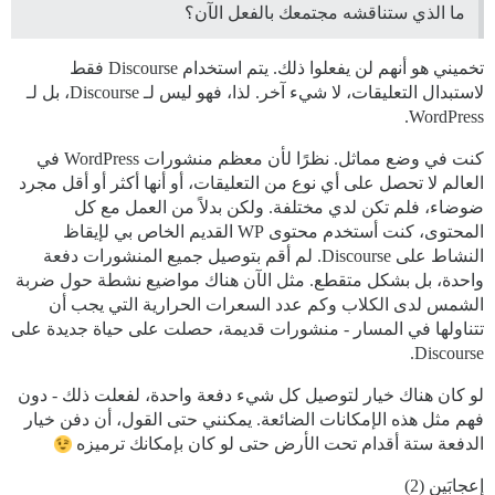
ما الذي ستناقشه مجتمعك بالفعل الآن؟
تخميني هو أنهم لن يفعلوا ذلك. يتم استخدام Discourse فقط
لاستبدال التعليقات، لا شيء آخر. لذا، فهو ليس لـ Discourse، بل لـ
WordPress.
كنت في وضع مماثل. نظرًا لأن معظم منشورات WordPress في
العالم لا تحصل على أي نوع من التعليقات، أو أنها أكثر أو أقل مجرد
ضوضاء، فلم تكن لدي مختلفة. ولكن بدلاً من العمل مع كل
المحتوى، كنت أستخدم محتوى WP القديم الخاص بي لإيقاظ
النشاط على Discourse. لم أقم بتوصيل جميع المنشورات دفعة
واحدة، بل بشكل متقطع. مثل الآن هناك مواضيع نشطة حول ضربة
الشمس لدى الكلاب وكم عدد السعرات الحرارية التي يجب أن
تتناولها في المسار - منشورات قديمة، حصلت على حياة جديدة على
Discourse.
لو كان هناك خيار لتوصيل كل شيء دفعة واحدة، لفعلت ذلك - دون
فهم مثل هذه الإمكانات الضائعة. يمكنني حتى القول، أن دفن خيار
الدفعة ستة أقدام تحت الأرض حتى لو كان بإمكانك ترميزه
إعجابَين (2)