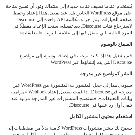
يُستخدم عندما تضيف فئات جديدة إلى منتداك وتود أن تصبح متاحة
على موقع WordPress الخاص بك. عند تفعيل هذا الإعداد وحفظ
صفحة الخيارات، يتم إجراء مكالمة API واحدة إلى Discourse
لاسترجاع فئات Discourse. بعد تفعيله، ستجد الإعداد معطلًا في
المرة التالية التي تنتقل فيها إلى علامة التبويب «التعليقات».
السماح بالوسوم
قم بتفعيل هذا إذا كنت ترغب في إضافة وسوم إلى مواضيع
Discourse التي يتم إنشاؤها عبر WordPress.
النشر كمواضيع غير مدرجة
سيؤدي هذا إلى جعل المنشورات المنشورة من WordPress غير
مدرجة في Discourse. إذا قمت بتفعيل إعداد Webhook «مزامنة
بيانات التعليقات»، فستصبح المنشورات غير المدرجة مرئية عند
تلقي أول رد عليها في Discourse.
استخدام محتوى المنشور الكامل
يسمح لك بنشر منشورات WordPress كاملة بدلاً من مقتطفات إلى
منتدى Discourse. لمنع ظهور زر «إظهار المنشور الكامل» تحت