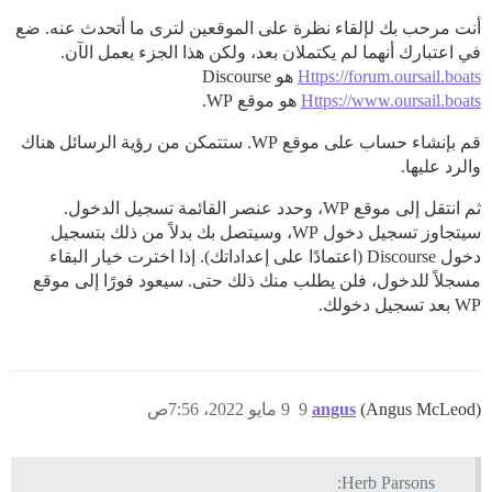
أنت مرحب بك لإلقاء نظرة على الموقعين لترى ما أتحدث عنه. ضع
في اعتبارك أنهما لم يكتملان بعد، ولكن هذا الجزء يعمل الآن.
Https://forum.oursail.boats
هو Discourse
Https://www.oursail.boats
هو موقع WP.
قم بإنشاء حساب على موقع WP. ستتمكن من رؤية الرسائل هناك
والرد عليها.
ثم انتقل إلى موقع WP، وحدد عنصر القائمة تسجيل الدخول.
سيتجاوز تسجيل دخول WP، وسيتصل بك بدلاً من ذلك بتسجيل
دخول Discourse (اعتمادًا على إعداداتك). إذا اخترت خيار البقاء
مسجلاً للدخول، فلن يطلب منك ذلك حتى. سيعود فورًا إلى موقع
WP بعد تسجيل دخولك.
(Angus McLeod)
angus
9
9 مايو 2022، 7:56ص
Herb Parsons: