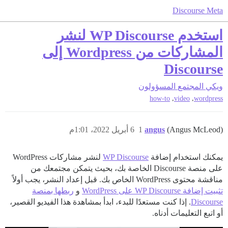
Discourse Meta
استخدم WP Discourse لنشر
المشاركات من Wordpress إلى
Discourse
ويكي المجتمع
المسؤولون
,
,
how-to
video
wordpress
(Angus McLeod)
angus
1
6 أبريل 2022، 1:01م
يمكنك استخدام إضافة
WP Discourse
لنشر مشاركات WordPress
على منصة Discourse الخاصة بك، بحيث يتمكن مجتمعك من
مناقشة محتوى WordPress الخاص بك. قبل إعداد النشر، يجب أولاً
تثبيت إضافة WP Discourse على WordPress
و
ربطها بمنصة
Discourse
. إذا كنت مستعدًا للبدء، ابدأ بمشاهدة هذا الفيديو القصير،
أو اتبع التعليمات أدناه.