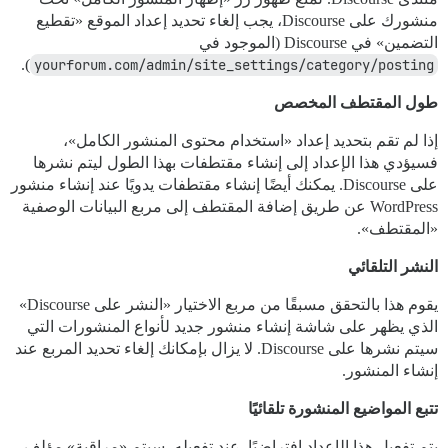
منشورك على Discourse، يجب إلغاء تحديد إعداد الموقع «تقطيع
التضمين» في Discourse (الموجود في
).
yourforum.com/admin/site_settings/category/posting
طول المقتطف المخصص
إذا لم تقم بتحديد إعداد «استخدام محتوى المنشور الكامل»،
فسيؤدي هذا الإعداد إلى إنشاء مقتطفات بهذا الطول ليتم نشرها
على Discourse. يمكنك أيضًا إنشاء مقتطفات يدويًا عند إنشاء منشور
WordPress عن طريق إضافة المقتطف إلى مربع البيانات الوصفية
«المقتطف».
النشر التلقائي
يقوم هذا بالتحقق مسبقًا من مربع الاختيار «النشر على Discourse»
الذي يظهر على شاشة إنشاء منشور جديد لأنواع المنشورات التي
سيتم نشرها على Discourse. لا يزال بإمكانك إلغاء تحديد المربع عند
إنشاء المنشور.
تتبع المواضيع المنشورة تلقائيًا
يتم تفعيل هذا الإعداد افتراضيًا. عند تفعيله، سيتم «مراقبة» مؤلف