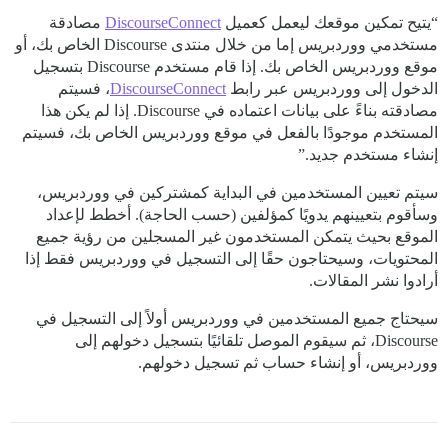
“يتيح تمكين موقعك ليعمل كعميل
DiscourseConnect
مصادقة
مستخدمي ووردبريس إما من خلال منتدى Discourse الخاص بك، أو
موقع ووردبريس الخاص بك. إذا قام مستخدم Discourse بتسجيل
الدخول إلى ووردبريس عبر رابط
DiscourseConnect
، فسيتم
مصادقته بناءً على بيانات اعتماده في Discourse. إذا لم يكن هذا
المستخدم موجودًا بالفعل في موقع ووردبريس الخاص بك، فسيتم
إنشاء مستخدم جديد.”
سيتم تعيين المستخدمين في البداية كمشتركين في ووردبريس،
وسأقوم بتعيينهم يدويًا كمؤلفين (حسب الحاجة). أخطط لإعداد
الموقع بحيث يتمكن المستخدمون غير المسجلين من رؤية جميع
المحتويات، وسيحتاجون حقًا إلى التسجيل في ووردبريس فقط إذا
أرادوا نشر المقالات.
سيحتاج جميع المستخدمين في ووردبريس أولاً إلى التسجيل في
Discourse، ثم سيقوم الموصل تلقائيًا بتسجيل دخولهم إلى
ووردبريس، أو إنشاء حساب ثم تسجيل دخولهم.