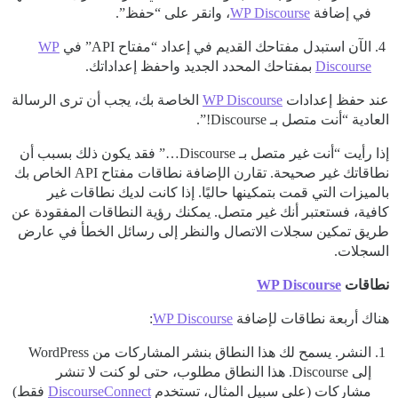
في إضافة
WP Discourse
، وانقر على “حفظ”.
الآن استبدل مفتاحك القديم في إعداد “مفتاح API” في
WP
Discourse
بمفتاحك المحدد الجديد واحفظ إعداداتك.
عند حفظ إعدادات
WP Discourse
الخاصة بك، يجب أن ترى الرسالة
العادية “أنت متصل بـ Discourse!”.
إذا رأيت “أنت غير متصل بـ Discourse…” فقد يكون ذلك بسبب أن
نطاقاتك غير صحيحة. تقارن الإضافة نطاقات مفتاح API الخاص بك
بالميزات التي قمت بتمكينها حاليًا. إذا كانت لديك نطاقات غير
كافية، فستعتبر أنك غير متصل. يمكنك رؤية النطاقات المفقودة عن
طريق تمكين سجلات الاتصال والنظر إلى رسائل الخطأ في عارض
السجلات.
نطاقات
WP Discourse
هناك أربعة نطاقات لإضافة
WP Discourse
:
النشر. يسمح لك هذا النطاق بنشر المشاركات من WordPress
إلى Discourse. هذا النطاق مطلوب، حتى لو كنت لا تنشر
مشاركات (على سبيل المثال، تستخدم
DiscourseConnect
فقط)