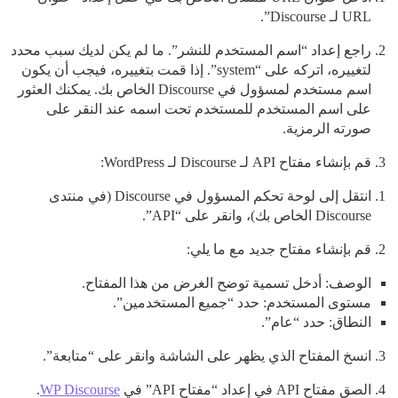
URL لـ Discourse”.
راجع إعداد “اسم المستخدم للنشر”. ما لم يكن لديك سبب محدد
لتغييره، اتركه على “system”. إذا قمت بتغييره، فيجب أن يكون
اسم مستخدم لمسؤول في Discourse الخاص بك. يمكنك العثور
على اسم المستخدم للمستخدم تحت اسمه عند النقر على
صورته الرمزية.
قم بإنشاء مفتاح API لـ Discourse لـ WordPress:
انتقل إلى لوحة تحكم المسؤول في Discourse (في منتدى
Discourse الخاص بك)، وانقر على “API”.
قم بإنشاء مفتاح جديد مع ما يلي:
الوصف: أدخل تسمية توضح الغرض من هذا المفتاح.
مستوى المستخدم: حدد “جميع المستخدمين”.
النطاق: حدد “عام”.
انسخ المفتاح الذي يظهر على الشاشة وانقر على “متابعة”.
الصق مفتاح API في إعداد “مفتاح API” في
WP Discourse
.