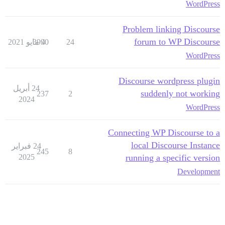
WordPress
Problem linking Discourse
forum to WP Discourse
24
4 مايو 2021
3990
WordPress
Discourse wordpress plugin
24 أبريل
suddenly not working
237
2
2024
WordPress
Connecting WP Discourse to a
local Discourse Instance
24 فبراير
245
8
2025
running a specific version
Development