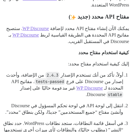
WordPress المتعددة.
مفتاح API محدد (جديد
)
يمكنك الآن إنشاء مفتاح API محدد لإضافة
WP Discourse
. ستصبح
مفاتيح API المحددة هي الطريقة القياسية لربط
WP Discourse
بـ
Discourse في المستقبل القريب.
كيفية استخدام مفتاح محدد
إليك كيفية استخدام مفتاح محدد:
أولاً، تأكد من أنك تستخدم الإصدار
2.4.3
من الإضافة، وأحدث
إصدار من Discourse على فرع
tests-passed
. مفاتيح API
المحددة لـ
WP Discourse
غير مدعومة حاليًا على إصدار
.
Discourse
stable
انتقل إلى لوحة API في لوحة تحكم المسؤول في Discourse
وأنشئ مفتاح “جميع المستخدمين” جديدًا، ولكن بنطاق “محدد”.
في أسفل قائمة النطاقات، ستجد نطاقات WordPress. حدد نطاق
“النشر” (مطلوب حاليًا)، والنطاقات لأي ميزات أخرى تستخدمها