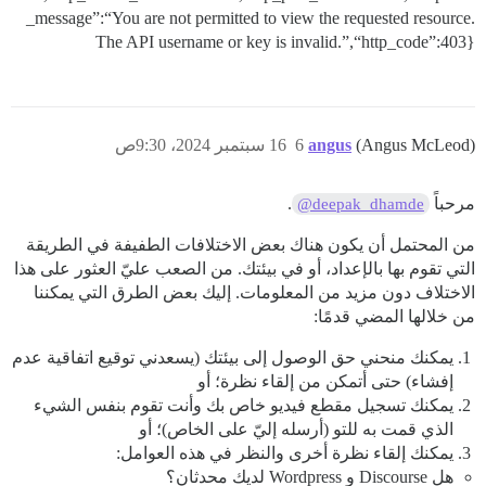
_message”:“You are not permitted to view the requested resource.
The API username or key is invalid.”,“http_code”:403}
(Angus McLeod)
angus
6
16 سبتمبر 2024، 9:30ص
مرحباً
.
@deepak_dhamde
من المحتمل أن يكون هناك بعض الاختلافات الطفيفة في الطريقة
التي تقوم بها بالإعداد، أو في بيئتك. من الصعب عليّ العثور على هذا
الاختلاف دون مزيد من المعلومات. إليك بعض الطرق التي يمكننا
من خلالها المضي قدمًا:
يمكنك منحني حق الوصول إلى بيئتك (يسعدني توقيع اتفاقية عدم
إفشاء) حتى أتمكن من إلقاء نظرة؛ أو
يمكنك تسجيل مقطع فيديو خاص بك وأنت تقوم بنفس الشيء
الذي قمت به للتو (أرسله إليّ على الخاص)؛ أو
يمكنك إلقاء نظرة أخرى والنظر في هذه العوامل:
هل Discourse و Wordpress لديك محدثان؟