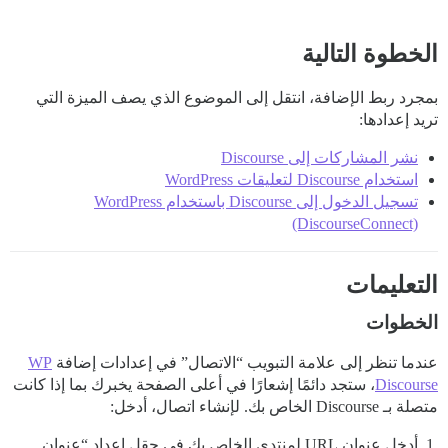
الخطوة التالية
بمجرد ربط الإضافة، انتقل إلى الموضوع الذي يصف الميزة التي
تريد إعدادها:
نشر المشاركات إلى Discourse
استخدام Discourse لتعليقات WordPress
تسجيل الدخول إلى Discourse باستخدام WordPress
(DiscourseConnect)
التعليمات
الخطوات
عندما تنظر إلى علامة التبويب “الاتصال” في إعدادات إضافة
WP
Discourse
، ستجد دائمًا إشعارًا في أعلى الصفحة يخبرك بما إذا كانت
متصلة بـ Discourse الخاص بك. لإنشاء اتصال، أدخل:
أدخل عنوان URL لمنتدى الخاص بك في حقل إعداد “عنوان