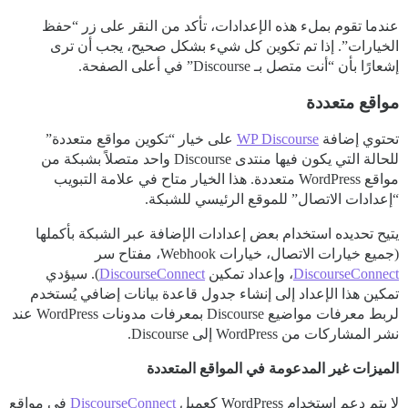
عندما تقوم بملء هذه الإعدادات، تأكد من النقر على زر “حفظ
الخيارات”. إذا تم تكوين كل شيء بشكل صحيح، يجب أن ترى
إشعارًا بأن “أنت متصل بـ Discourse” في أعلى الصفحة.
مواقع متعددة
تحتوي إضافة
WP Discourse
على خيار “تكوين مواقع متعددة”
للحالة التي يكون فيها منتدى Discourse واحد متصلاً بشبكة من
مواقع WordPress متعددة. هذا الخيار متاح في علامة التبويب
“إعدادات الاتصال” للموقع الرئيسي للشبكة.
يتيح تحديده استخدام بعض إعدادات الإضافة عبر الشبكة بأكملها
(جميع خيارات الاتصال، خيارات Webhook، مفتاح سر
DiscourseConnect
، وإعداد تمكين
DiscourseConnect
). سيؤدي
تمكين هذا الإعداد إلى إنشاء جدول قاعدة بيانات إضافي يُستخدم
لربط معرفات مواضيع Discourse بمعرفات مدونات WordPress عند
نشر المشاركات من WordPress إلى Discourse.
الميزات غير المدعومة في المواقع المتعددة
لا يتم دعم استخدام WordPress كعميل
DiscourseConnect
في مواقع