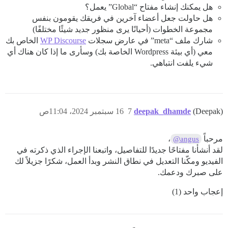
هل يمكنك إنشاء مفتاح “Global” يعمل؟
هل حاولت جعل أعضاء آخرين في فريقك يقومون بنفس
مجموعة الخطوات (أحيانًا يرى منظور جديد شيئًا مختلفًا)
شارك ملف “meta” في عارض سجلات
WP Discourse
الخاص بك
معي (أي بيئة Wordpress الخاصة بك) وسأرى ما إذا كان هناك أي
شيء يلفت انتباهي.
(Deepak)
deepak_dhamde
7
16 سبتمبر 2024، 11:04ص
مرحباً
،
@angus
لقد أنشأنا مفتاحًا جديدًا للتفاصيل، واتبعنا الإجراء الذي ذكرته في
الفيديو ومكّنا التعديل في نطاق النشر وبدأ العمل، شكرًا جزيلاً لك
على صبرك ودعمك.
إعجاب واحد (1)