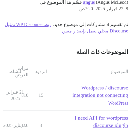
(Angus McLeod) قسَّم هذا الموضوع في
angus
8
22 فبراير 2025، 7:20ص
تم تقسيم 4 مشاركات إلى موضوع جديد:
ربط WP Discourse بمثيل
Discourse محلي يعمل بإصدار معين
الموضوعات ذات الصلة
مرات
الموضوع
الردود
النشاط
العرض
Wordpress / discourse
21 فبراير
integration not connecting
810
15
2025
WordPress
I need API for wordpress
discourse plugin
3
22 يناير 2025
116