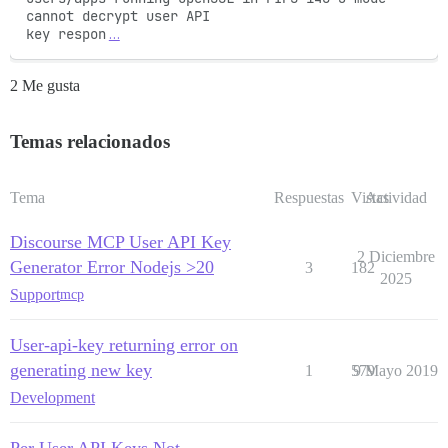
cannot decrypt user API

key respon
…
2 Me gusta
Temas relacionados
Tema
Respuestas
Vistas
Actividad
Discourse MCP User API Key
2 Diciembre
Generator Error Nodejs >20
3
182
2025
Support
mcp
User-api-key returning error on
generating new key
1
579
9 Mayo 2019
Development
Per User API Keys Not