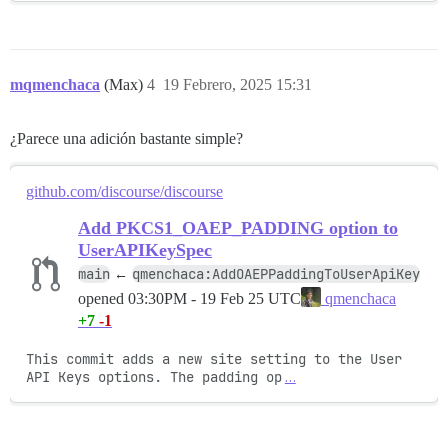
mqmenchaca
(Max)
4
19 Febrero, 2025 15:31
¿Parece una adición bastante simple?
github.com/discourse/discourse
Add PKCS1_OAEP_PADDING option to
UserAPIKeySpec
main
qmenchaca:AddOAEPPaddingToUserApiKey
←
opened
03:30PM - 19 Feb 25 UTC
qmenchaca
+7
-1
This commit adds a new site setting to the User 
API Keys options. The padding op
…