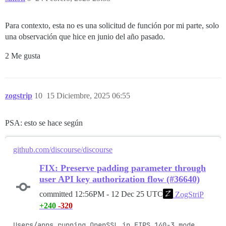
Para contexto, esta no es una solicitud de función por mi parte, solo
una observación que hice en junio del año pasado.
2 Me gusta
zogstrip
10
15 Diciembre, 2025 06:55
PSA: esto se hace según
github.com/discourse/discourse
FIX: Preserve padding parameter through
user API key authorization flow (#36640)
committed
12:56PM - 12 Dec 25 UTC
ZogStriP
+240
-320
Users/apps running OpenSSL in FIPS 140-3 mode 