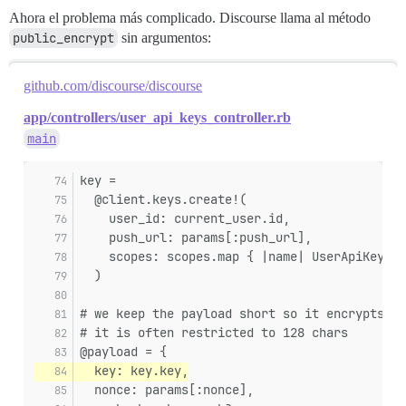
Ahora el problema más complicado. Discourse llama al método
public_encrypt
sin argumentos:
github.com/discourse/discourse
app/controllers/user_api_keys_controller.rb
main
key =
  @client.keys.create!(
    user_id: current_user.id,
    push_url: params[:push_url],
    scopes: scopes.map { |name| UserApiKeySco
  )
# we keep the payload short so it encrypts ea
# it is often restricted to 128 chars
@payload = {
  key: key.key,
  nonce: params[:nonce],