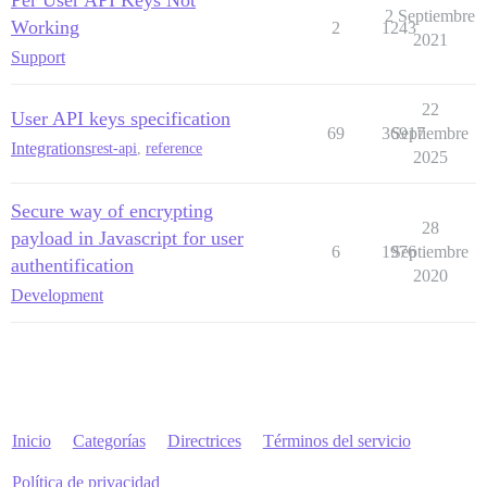
2 Septiembre
Working
2
1243
2021
Support
22
User API keys specification
69
36917
Septiembre
Integrations
rest-api
,
reference
2025
Secure way of encrypting
28
payload in Javascript for user
6
1976
Septiembre
authentification
2020
Development
Inicio
Categorías
Directrices
Términos del servicio
Política de privacidad