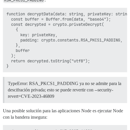
RSA_PKCS1_PADDING
function decryptData(data: string, privateKey: string)
  const buffer = Buffer.from(data, "base64");

  const decrypted = crypto.privateDecrypt(

    {

      key: privateKey,

      padding: crypto.constants.RSA_PKCS1_PADDING,

    },

    buffer

  );

  return decrypted.toString("utf8");

TypeError: RSA_PKCS1_PADDING ya no se admite para la
descifración privada; esto se puede revertir con --security-
revert=CVE-2023-46809
Una posible solución para las aplicaciones Node es ejecutar Node
con la bandera insegura: