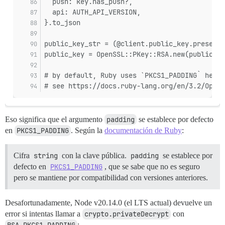
  push: key.has_push?,
  api: AUTH_API_VERSION,
}.to_json
public_key_str = (@client.public_key.presence
public_key = OpenSSL::PKey::RSA.new(public_ke
# by default, Ruby uses `PKCS1_PADDING` here
# see https://docs.ruby-lang.org/en/3.2/OpenS
Eso significa que el argumento
padding
se establece por defecto
en
PKCS1_PADDING
. Según la
documentación de Ruby
:
Cifra
string
con la clave pública.
padding
se establece por
defecto en
PKCS1_PADDING
, que se sabe que no es seguro
pero se mantiene por compatibilidad con versiones anteriores.
Desafortunadamente, Node v20.14.0 (el LTS actual) devuelve un
error si intentas llamar a
crypto.privateDecrypt
con
: