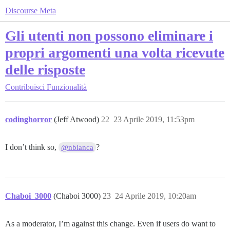
Discourse Meta
Gli utenti non possono eliminare i
propri argomenti una volta ricevute
delle risposte
Contribuisci
Funzionalità
codinghorror
(Jeff Atwood)
22
23 Aprile 2019, 11:53pm
I don’t think so,
?
@nbianca
Chaboi_3000
(Chaboi 3000)
23
24 Aprile 2019, 10:20am
As a moderator, I’m against this change. Even if users do want to