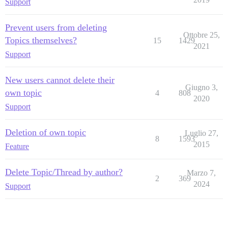
Support
Prevent users from deleting
Ottobre 25,
Topics themselves?
15
1429
2021
Support
New users cannot delete their
Giugno 3,
own topic
4
808
2020
Support
Deletion of own topic
Luglio 27,
8
1593
2015
Feature
Delete Topic/Thread by author?
Marzo 7,
2
369
2024
Support