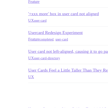
Feature
'+xxx more' box in user card not aligned
UX
user-card
Usercard Redesign Experiment
Feature
completed
,
user-card
User card not left-aligned, causing it to go p
UX
user-card-directory
User Cards Feel a Little Taller Than They R
UX