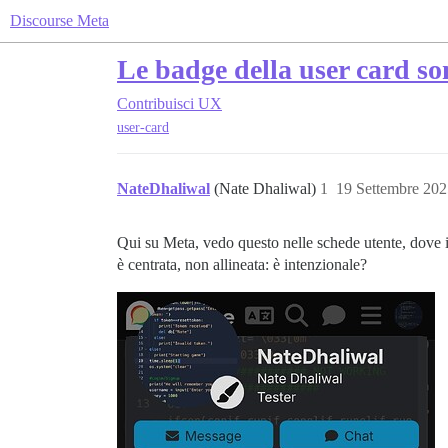
Discourse Meta
Le badge della user card so
Contribuisci
UX
user-card
NateDhaliwal
(Nate Dhaliwal)
1
19 Settembre 202
Qui su Meta, vedo questo nelle schede utente, dove i 
è centrata, non allineata: è intenzionale?