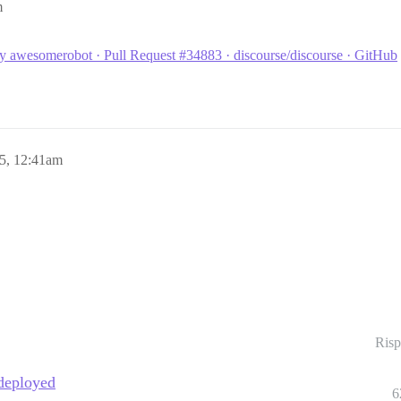
m
by awesomerobot · Pull Request #34883 · discourse/discourse · GitHub
5, 12:41am
Risp
 deployed
6