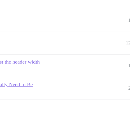
1
ast the header width
eally Need to Be