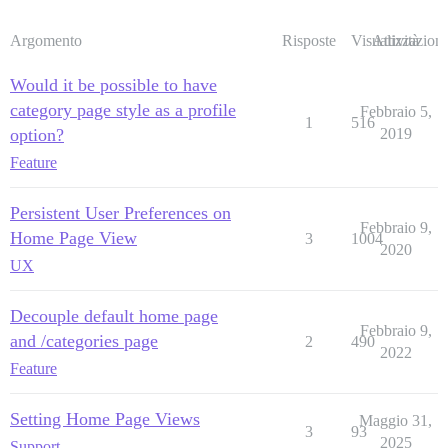
Argomento
Risposte
Visualizzazioni
Attività
Would it be possible to have
category page style as a profile
Febbraio 5,
1
516
option?
2019
Feature
Persistent User Preferences on
Febbraio 9,
Home Page View
3
1004
2020
UX
Decouple default home page
Febbraio 9,
and /categories page
2
490
2022
Feature
Setting Home Page Views
Maggio 31,
3
93
2025
Support