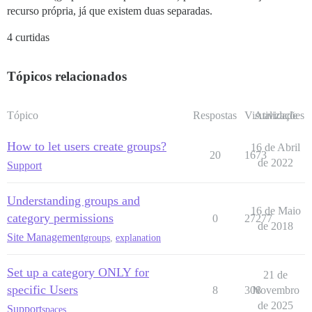
recurso própria, já que existem duas separadas.
4 curtidas
Tópicos relacionados
Tópico
Respostas
Visualizações
Atividade
How to let users create groups?
16 de Abril
20
1673
de 2022
Support
Understanding groups and
16 de Maio
category permissions
0
27277
de 2018
Site Management
groups
,
explanation
Set up a category ONLY for
21 de
specific Users
8
308
Novembro
de 2025
Support
spaces