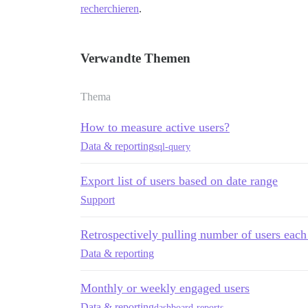
recherchieren
.
Verwandte Themen
Thema
How to measure active users?
Data & reporting
sql-query
Export list of users based on date range
Support
Retrospectively pulling number of users eac
Data & reporting
Monthly or weekly engaged users
Data & reporting
dashboard-reports