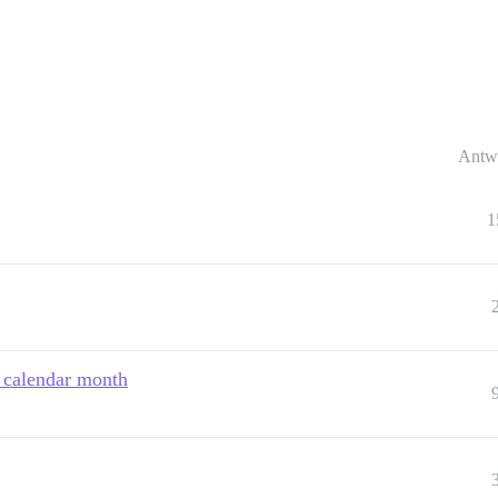
Antw
1
h calendar month