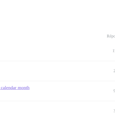
Répo
1
h calendar month