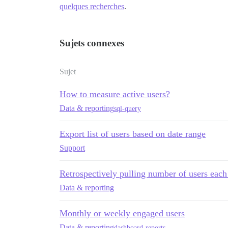
quelques recherches
.
Sujets connexes
Sujet
How to measure active users?
Data & reporting
sql-query
Export list of users based on date range
Support
Retrospectively pulling number of users eac
Data & reporting
Monthly or weekly engaged users
Data & reporting
dashboard-reports