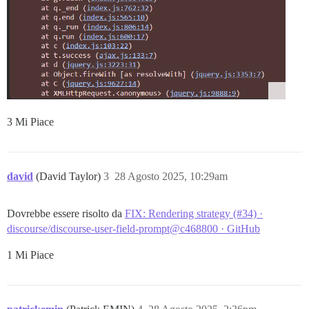
3 Mi Piace
david
(David Taylor)
3
28 Agosto 2025, 10:29am
Dovrebbe essere risolto da
FIX: Rendering strategy (#34) ·
discourse/discourse-user-field-prompt@c468800 · GitHub
1 Mi Piace