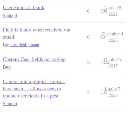
User Fields is blank
Aprile 18,
6
598
2021
Support
Field is blank when received via
Dicembre 4,
email
0
63
2025
Bug
user-field-prompt
Custom User fields not saving
Ottobre 5,
18
2304
2017
Bug
Cannot find a plugin I know I
have seen ... allows users to
Luglio 7,
4
535
update user fields in a post
2023
Support