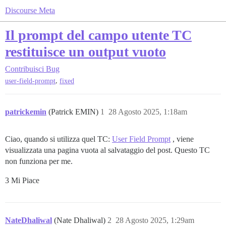
Discourse Meta
Il prompt del campo utente TC
restituisce un output vuoto
Contribuisci
Bug
,
user-field-prompt
fixed
patrickemin
(Patrick EMIN)
1
28 Agosto 2025, 1:18am
Ciao, quando si utilizza quel TC:
User Field Prompt
, viene
visualizzata una pagina vuota al salvataggio del post. Questo TC
non funziona per me.
3 Mi Piace
NateDhaliwal
(Nate Dhaliwal)
2
28 Agosto 2025, 1:29am