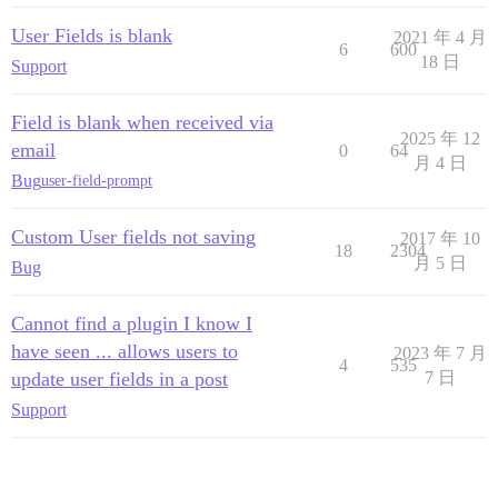
User Fields is blank
2021 年 4 月
6
600
18 日
Support
Field is blank when received via
2025 年 12
email
0
64
月 4 日
Bug
user-field-prompt
Custom User fields not saving
2017 年 10
18
2304
月 5 日
Bug
Cannot find a plugin I know I
have seen ... allows users to
2023 年 7 月
4
535
update user fields in a post
7 日
Support