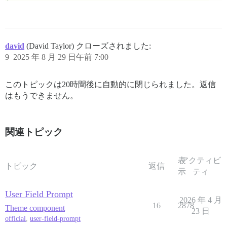
david
(David Taylor) クローズされました:
9
2025 年 8 月 29 日午前 7:00
このトピックは20時間後に自動的に閉じられました。返信
はもうできません。
関連トピック
表
アクティビ
トピック
返信
示
ティ
User Field Prompt
2026 年 4 月
16
2878
Theme component
23 日
official
,
user-field-prompt