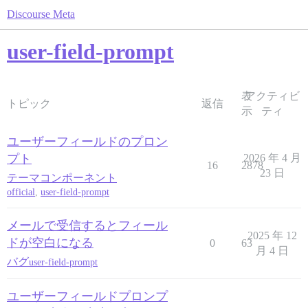
Discourse Meta
user-field-prompt
表
アクティビ
トピック
返信
示
ティ
ユーザーフィールドのプロン
プト
2026 年 4 月
16
2878
23 日
テーマコンポーネント
official
,
user-field-prompt
メールで受信するとフィール
2025 年 12
ドが空白になる
0
63
月 4 日
バグ
user-field-prompt
ユーザーフィールドプロンプ