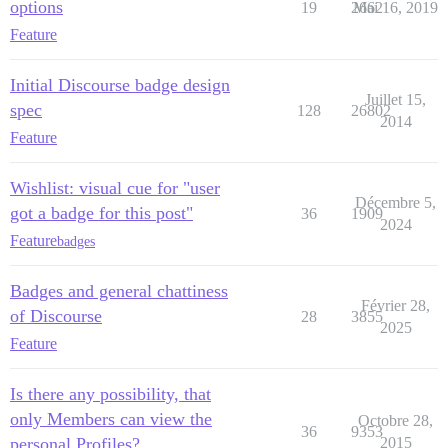
options
19
2662
Mai 16, 2019
Feature
Initial Discourse badge design
Juillet 15,
spec
128
26802
2014
Feature
Wishlist: visual cue for "user
Décembre 5,
got a badge for this post"
36
1909
2024
Feature
badges
Badges and general chattiness
Février 28,
of Discourse
28
3855
2025
Feature
Is there any possibility, that
only Members can view the
Octobre 28,
36
9353
personal Profiles?
2015