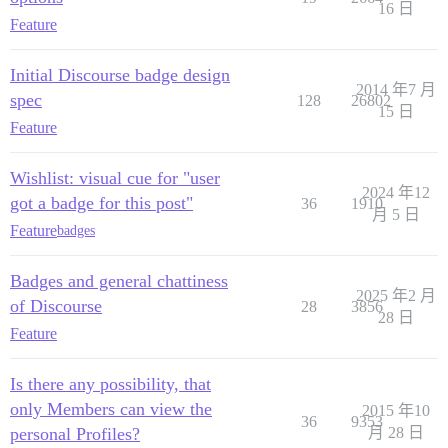
16 日
Feature
Initial Discourse badge design
2014 年7 月
spec
128
26802
15 日
Feature
Wishlist: visual cue for "user
2024 年12
got a badge for this post"
36
1910
月 5 日
Feature
badges
Badges and general chattiness
2025 年2 月
of Discourse
28
3856
28 日
Feature
Is there any possibility, that
only Members can view the
2015 年10
36
9353
personal Profiles?
月 28 日