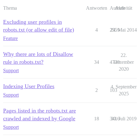
Thema
Antworten
Aufrufe
Aktivität
Excluding user profiles in
robots.txt (or allow edit of file)
4
2559
24. Mai 2014
Feature
Why there are lots of Disallow
22.
rule in robots.txt?
34
4749
Dezember
2020
Support
Indexing User Profiles
4. September
2
103
2025
Support
Pages listed in the robots.txt are
crawled and indexed by Google
18
3416
30. Juli 2019
Support