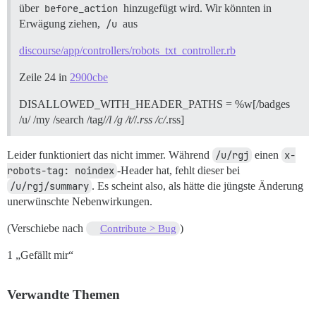
über
before_action
hinzugefügt wird. Wir könnten in
Erwägung ziehen,
/u
aus
discourse/app/controllers/robots_txt_controller.rb
Zeile 24 in
2900cbe
DISALLOWED_WITH_HEADER_PATHS = %w[/badges
/u/ /my /search /tag/
/l /g /t/
/
.rss /c/
.rss]
Leider funktioniert das nicht immer. Während
/u/rgj
einen
x-
robots-tag: noindex
-Header hat, fehlt dieser bei
/u/rgj/summary
. Es scheint also, als hätte die jüngste Änderung
unerwünschte Nebenwirkungen.
(Verschiebe nach
)
Contribute > Bug
1 „Gefällt mir“
Verwandte Themen