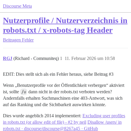
Discourse Meta
Nutzerprofile / Nutzerverzeichnis in
robots.txt / x-robots-tag Header
Beitragen
Fehler
RGJ
(Richard - Communiteq)
1
11. Februar 2026 um 10:58
EDIT: Dies stellt sich als ein Fehler heraus, siehe Beitrag
#3
Wenn „Benutzerprofile vor der Öffentlichkeit verbergen“ aktiviert
ist, sollte
/u
dann nicht in der robots.txt verboten werden?
Andernfalls erhalten Suchmaschinen eine 403-Antwort, was sich
auf das Ranking und die Sichtbarkeit auswirken könnte.
Dies wurde angeblich 2014 implementiert:
Excluding user profiles
in robots.txt (or allow edit of file) - #2 by neil
Disallow /users/ in
robots.txt · discourse/discourse@8267a45 · GitHub