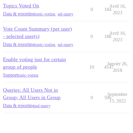
Topics Voted On
Avril 16,
0
184
2023
Data & reporting
topic-voting
,
sql-query
Vote Count Summary (per user)
Avril 16,
- selected user(s)
0
188
2023
Data & reporting
topic-voting
,
sql-query
Enable voting just for certain
Janvier 26,
group of people
10
4147
2018
Support
topic-voting
Queries: All Users Not in
Septembre
Group; All Users in Group
0
506
15, 2022
Data & reporting
sql-query