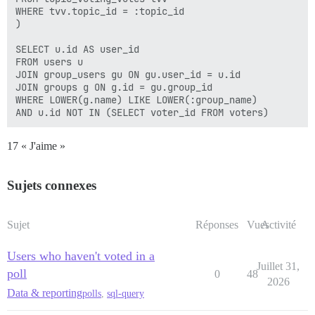
WHERE tvv.topic_id = :topic_id

)

SELECT u.id AS user_id

FROM users u

JOIN group_users gu ON gu.user_id = u.id

JOIN groups g ON g.id = gu.group_id

WHERE LOWER(g.name) LIKE LOWER(:group_name)

17 « J'aime »
Sujets connexes
Sujet
Réponses
Vues
Activité
Users who haven't voted in a
Juillet 31,
poll
0
48
2026
Data & reporting
polls
,
sql-query