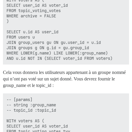
WITH voters AS (

SELECT user_id AS voter_id

FROM topic_voting_votes

WHERE archive = FALSE

)

SELECT u.id AS user_id

FROM users u 

JOIN group_users gu ON gu.user_id = u.id 

JOIN groups g ON g.id = gu.group_id

WHERE LOWER(g.name) LIKE LOWER(:group_name)

Cela vous donnera les utilisateurs appartenant à un groupe nommé
qui n’ont pas voté sur un sujet donné. Vous devrez fournir le
group_name et le topic_id :
-- [params]

-- string :group_name

-- topic_id :topic_id

WITH voters AS (

SELECT user_id AS voter_id

FROM topic_voting_votes tvv
