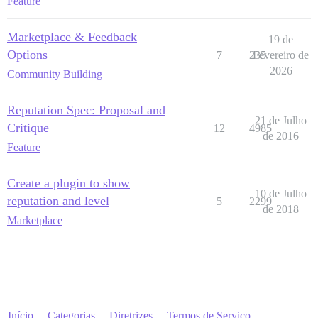
Feature
Marketplace & Feedback
19 de
Options
7
235
Fevereiro de
2026
Community Building
Reputation Spec: Proposal and
21 de Julho
Critique
12
4985
de 2016
Feature
Create a plugin to show
10 de Julho
reputation and level
5
2299
de 2018
Marketplace
Início
Categorias
Diretrizes
Termos de Serviço