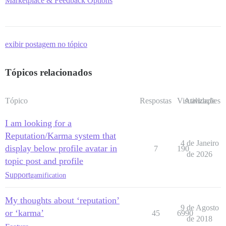
Marketplace & Feedback Options
exibir postagem no tópico
Tópicos relacionados
Tópico
Respostas
Visualizações
Atividade
I am looking for a
Reputation/Karma system that
4 de Janeiro
display below profile avatar in
7
190
de 2026
topic post and profile
Support
gamification
My thoughts about ‘reputation’
9 de Agosto
or ‘karma’
45
6990
de 2018