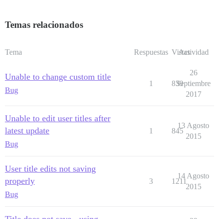
Temas relacionados
Tema
Respuestas
Vistas
Actividad
26
Unable to change custom title
1
839
Septiembre
Bug
2017
Unable to edit user titles after
13 Agosto
latest update
1
845
2015
Bug
User title edits not saving
14 Agosto
properly
3
1211
2015
Bug
Title does not save - using