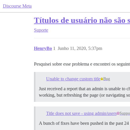
Discourse Meta
Títulos de usuário não são 
Suporte
HenryBo
1
Junho 11, 2020, 5:37pm
Pesquisei sobre esse problema e encontrei os seguin
Unable to change custom title
Bug
Just received a report that an admin is unable to c
working, but refreshing the page (or navigating so
Title does not save - using admin/users
Suppo
A bunch of fixes have been pushed in the past 24