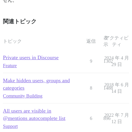
せん。
関連トピック
表
アクティビ
トピック
返信
示
ティ
Private users in Discourse
2024 年 4 月
9
1302
29 日
Feature
Make hidden users, groups and
2018 年 6 月
categories
8
1488
14 日
Community Building
All users are visible in
2022 年 7 月
@mentions autocomplete list
6
896
12 日
Support