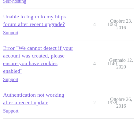
Self-hosting
Unable to log in to my https
Ottobre 23,
forum after recent upgrade?
4
1060
2016
Support
Error "We cannot detect if your
account was created, please
Gennaio 12,
ensure you have cookies
4
1140
2020
enabled"
Support
Authentication not working
Ottobre 26,
after a recent update
2
1938
2016
Support