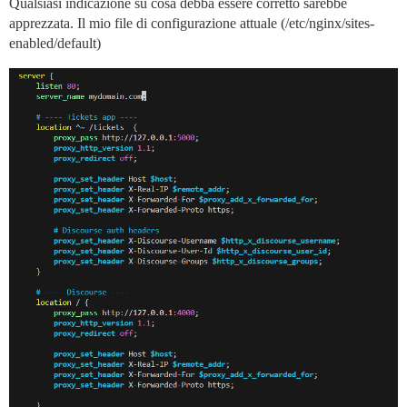
Qualsiasi indicazione su cosa debba essere corretto sarebbe
apprezzata. Il mio file di configurazione attuale (/etc/nginx/sites-
enabled/default)